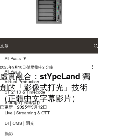
Accusys
Accusys
ExaSAN
ExaSAN
Carry
Carry
12
可
文章
可
攜
攜
式
式
專
All Posts
專
業
業
磁
磁
2025年9月10日
讀畢需時 2 分鐘
碟
All Posts
碟
陣
虛實融合：stYpeLand 獨
陣
列
列
Virtual Production
創的「影像式打光」技術
ST 2110 & Timecode
（正體中文字幕影片）
Storage | 高速儲存
已更新：
2025年9月12日
Live | Streaming & OTT
DI | CMS | 調光
攝影