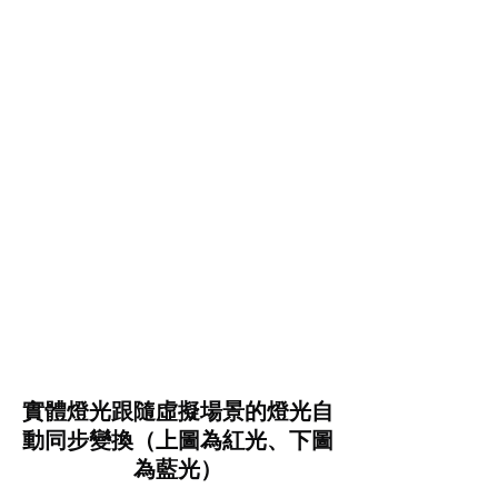
實體燈光跟隨虛擬場景的燈光自
動同步變換（上圖為紅光、下圖
為藍光）