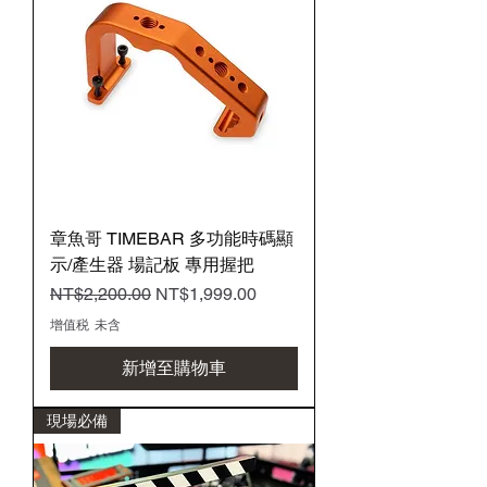
章魚哥 TIMEBAR 多功能時碼顯
示/產生器 場記板 專用握把
一般價格
促銷價格
NT$2,200.00
NT$1,999.00
增值税 未含
新增至購物車
現場必備