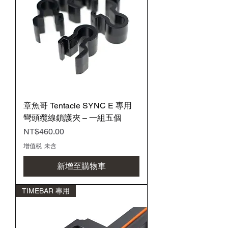
章魚哥 Tentacle SYNC E 專用
彎頭纜線鎖護夾 – 一組五個
價格
NT$460.00
增值税 未含
新增至購物車
TIMEBAR 專用