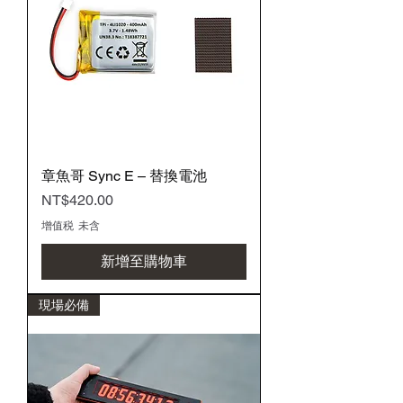
章魚哥 Sync E – 替換電池
價格
NT$420.00
增值税 未含
新增至購物車
現場必備