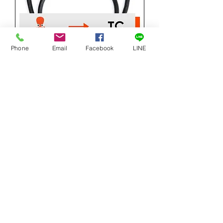
Phone
Email
Facebook
LINE
章魚哥 Tentacle to USB-C 專業
時碼傳輸線
價格
NT$3,475.00
增值税 未含
新增至購物車