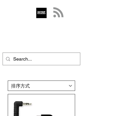
GETOP
info@getop.com
02 7720 9899