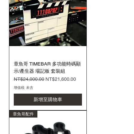
章魚哥 TIMEBAR 多功能時碼顯
示/產生器 場記板 套裝組
一般價格
促銷價格
NT$24,000.00
NT$21,600.00
增值税 未含
新增至購物車
章魚哥配件