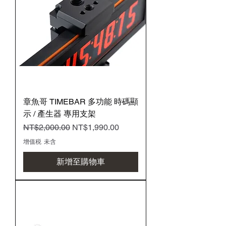
章魚哥 TIMEBAR 多功能 時碼顯
示 / 產生器 專用支架
一般價格
促銷價格
NT$2,000.00
NT$1,990.00
增值税 未含
新增至購物車