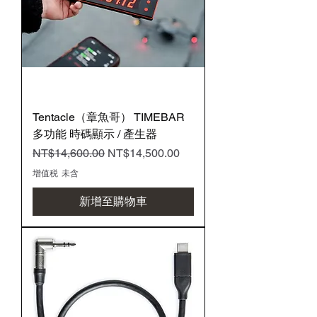
Tentacle（章魚哥） TIMEBAR
多功能 時碼顯示 / 產生器
一般價格
促銷價格
NT$14,600.00
NT$14,500.00
增值税 未含
新增至購物車