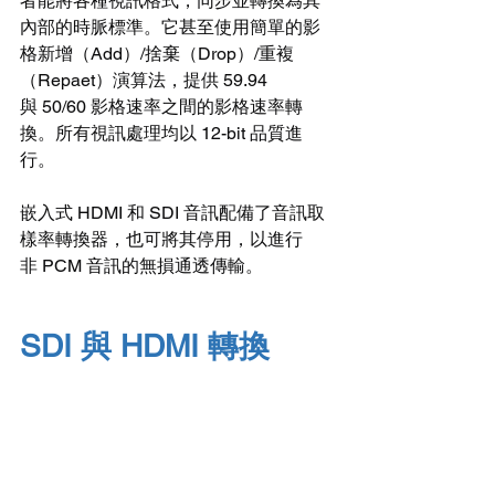
者能將各種視訊格式，同步並轉換為其
內部的時脈標準。它甚至使用簡單的影
格新增（Add）/捨棄（Drop）/重複
（Repaet）演算法，提供 59.94 
與 50/60 影格速率之間的影格速率轉
換。所有視訊處理均以 12-bit 品質進
行。
嵌入式 HDMI 和 SDI 音訊配備了音訊取
樣率轉換器，也可將其停用，以進行
非 PCM 音訊的無損通透傳輸。
SDI 與 HDMI 轉換