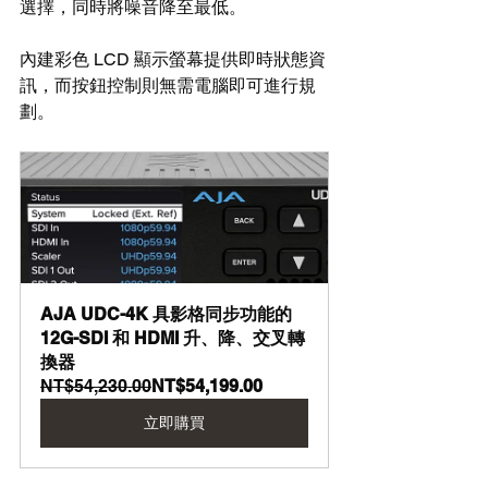
選擇，同時將噪音降至最低。
內建彩色 LCD 顯示螢幕提供即時狀態資
訊，而按鈕控制則無需電腦即可進行規
劃。
AJA UDC-4K 具影格同步功能的 
12G-SDI 和 HDMI 升、降、交叉轉
換器
NT$54,230.00
NT$54,199.00
立即購買