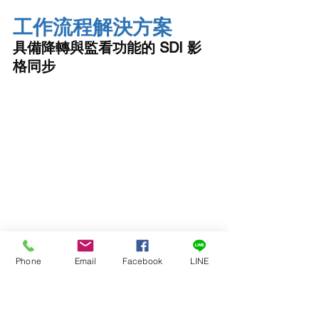
工作流程解決方案
具備降轉與監看功能的 SDI 影
格同步
Phone
Email
Facebook
LINE
UDC-4K 是解決眾多製作挑戰的首選工
具。在此工作流程中，UDC-4K 接收到
一個未經同步的 UHD 攝影機訊號，需要