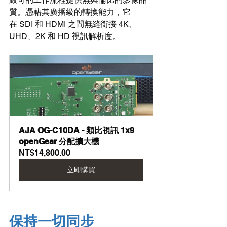
質。憑藉其廣播級的轉換能力，它
在 SDI 和 HDMI 之間無縫銜接 4K、
UHD、2K 和 HD 視訊解析度。
AJA OG-C10DA - 類比視訊 1x9 
openGear 分配擴大機
NT$14,800.00
立即購買
保持一切同步