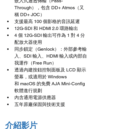
嵌入式通透傳輸（Pass-
Through），包含 DD+ Atmos（又
稱 DD+ JOC）
支援最高 100 個影格的音訊延遲
12G-SDI 和 HDMI 2.0 環路輸出
4 個 12G-SDI 輸出可作為 1 對 4 分
配放大器使用
同步鎖定（Genlock）：外部參考輸
入、SDI 輸入、HDMI 輸入或內部自
我運作（Free Run）
透過內建按鈕控制面板及 LCD 顯示
螢幕，或適用於 Windows 
和 macOS 的免費 AJA Mini-Config 
軟體進行規劃
內含通用電源供應器
五年原廠保固與技術支援
介紹影片