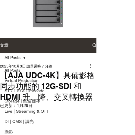
Accusys
Accusys
ExaSAN
Carry
Carry
2
可
雙
文章
攜
硬
式
碟
專
陣
All Posts
業
列
磁
系
2025年10月3日
讀畢需時 7 分鐘
碟
統
All Posts
陣
【AJA UDC-4K】具備影格
列
Virtual Production
同步功能的 12G-SDI 和
ST 2110 & Timecode
HDMI 升、降、交叉轉換器
Storage | 高速儲存
已更新：
1月29日
Live | Streaming & OTT
DI | CMS | 調光
攝影