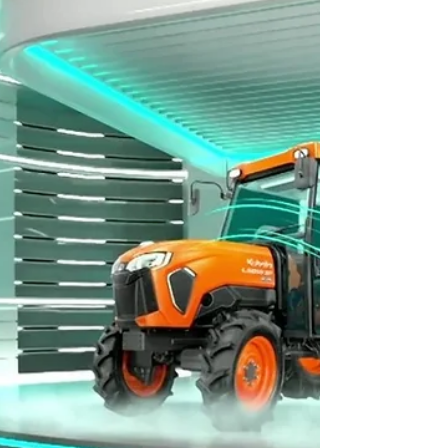
為什麼作為我們「虛擬製作中的女性」系列報
導的一部分，我們要將焦點放在榮獲艾美獎
（Emmy Award）的創意製作人（Creative
Producer）蘿拉・蘇利文（Laura Sullivan）
身上，她的職業生涯橫跨了代理商、供應商、
廣播、體驗式以及即時製作（Real-Time
Production）領域。 蘿拉以能為複雜專案帶
來清晰、冷靜與創造力而聞名，她建立起了身
為優秀領導者的聲譽，能夠帶領團隊完成高風
險的製作，同時讓整個過程感覺輕鬆又有趣。
「意外的」先鋒 和許多新興科技領域的人一
樣，蘿拉在職涯初期並沒有想到會投入虛擬製
作。她的道路是由好奇心、機遇，以及願意接
受那些感覺遙不可及的挑戰所塑造出來的。
「我一開始並沒有特地計畫在虛擬製作領域工
作。這更像是在對的時機遇上了適合的技能組
合。我一直在充滿創業精神的環境中