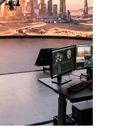
追求同一個願景：能夠真正提升他們說故事能
力的即時圖形（Real-Time Graphics）。 後
來我以產品專家（Product Specialist）的身
分加入 Pixotope，有趣的是，Amarin TV 成
為了我的第一個概念驗證（Proof Of
Concept）客戶。 這一次，他們對虛擬製作點
頭答應，並全面導入了我們的圖形和追蹤技
術。 虛擬製作等於商業營收 背景說明：泰國
的廣播產業競爭非常激烈。每個人都在爭奪觀
眾的注意力，而商業營收就是一切。 Amarin
TV 起源於雜誌出版。當他們創辦電視台時，
他們的商業製