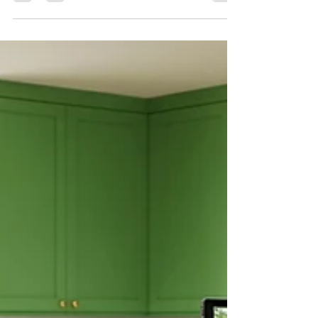
Time Talent Tracking System），讓螢光幕前
的表演者能與虛擬環境（Virtual
Environment）進行互動。 結合 TalenTrack
與人體姿勢估計（BPE - Body Pose
Estimation）技術，Pixotope 的全身姿勢追蹤
工具目的在於讓你的虛擬製作（VP - Virtual
Production）更加輕鬆，並支援製作過程中的
無限創意。 TalenTrack 的主要功能 AI 驅動的
身體姿勢 運用 AI 驅動的電腦視覺演算法
（Computer Vision Algorithm），透過詳細的
3D 骨骼結構，精準追蹤螢光幕前表演者的身
體與四肢。 具成本效益的人物追蹤 享受精準
追蹤單一表演者的優勢，無需負擔額外硬體設
備的成本與複雜性。 追蹤多位表演者 藉由價
格實惠的網際網路攝影機與聰明的處理軟體，
Pixotope 的 TalenTrack 技術讓人物追蹤變得
經濟實惠且實用。 全視角追蹤 Pixotope 的人
物實境追蹤系統（Talent Rea