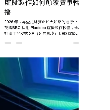
擬攝影棚！Pixotope XR
虛擬製作如何顛覆賽事轉
播
2026 年世界盃足球賽正如火如荼的進行中，
英國BBC 採用 Pixotope 虛擬製作軟體，全心
打造了沉浸式 XR（延展實境） LED 虛擬攝
影棚來製播 2026 世界盃。這套系統捨棄了傳
統綠幕，搭配攝影機追蹤與 Unreal Engine 算
圖技術，讓觀眾身歷其境地感受美洲多個主辦
城市的賽事氛圍。 請觀賞實際影片： BBC 的
Pixotope XR 攝影棚核心亮點顯示 LED 虛擬
環景：攝影棚採用LED 牆面與地板，透過即
時算圖將場景延伸，將主播與賽事畫面完美融
合。 拋棄傳統綠幕： 主持人與球評可直接與
真實大小的虛擬球場、球員資料互動，提升視
覺沉浸感。 多機即時追蹤：藉助多機追蹤系
統與 Pixotope 平台：確保虛擬背景能與攝影