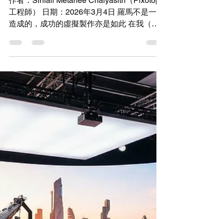
3月6日
讀畢需時 5 分鐘
Virtual Production
【羅馬不是一天造成的】
解密 Amarin TV 打造成
功虛擬製作的進化之路
作者：Sinfaii Metanee Chaiyasith（Pixotope
工程師） 日期：2026年3月4日 羅馬不是一天
造成的，成功的虛擬製作亦是如此 在我（譯
者按：作者為 Pixotope 工程師））加入
Pixotope 之前的將近十年裡，我一直向
Amarin TV 推銷虛擬製作。每一次，他們都還
沒完全準備好。技術還沒到位，工作流程也不
對，總是缺少了些什麼。 但他們的野心從未
改變。他們探索了不同的供應商和技術，始終