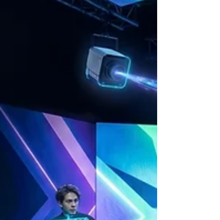
機的實際移動完美同步。 本土化製播：為了
應對跨越三國的龐大賽程與降低成本，BBC
選擇將製播中心集中於英國的
Salford（Dock10），並依靠強大的 XR 虛擬
技術讓攝影棚彷彿置身於世界各地的主辦城市
中。 BBC體育設計總監 John Murphy 說
「BBC Sport x FIFA 2026...