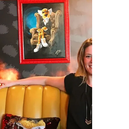
Officer）Simon Davis 表示：「製作團隊在思
考工作流程（Workflow）方面有了顯著的成
熟。早期的討論主要集中在『什麼是可能
的』；現在則著重於『什麼是可重複且可靠
的』。」 他指出，客戶希望現有的團隊就能
操作這些解決方案，而不是只能依賴專業技
師。 「我們也看到越來越多人對能更流暢融
合實體與虛擬元素的混合式方法（Hybrid
Approaches）感興趣，同時也持續推動製作
中創意與技術端更緊密的整合。」 Davis 表
示，Pixotope 致力於推動虛擬製作的民主
化。這家總部