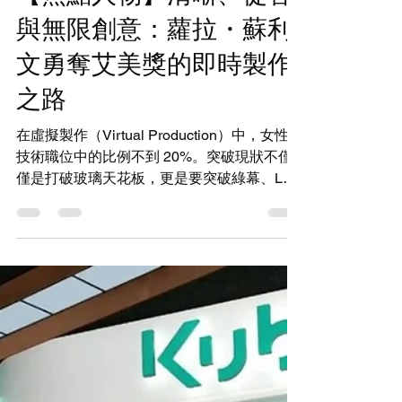
3月10日
讀畢需時 5 分鐘
Virtual Production
【焦點人物】清晰、從容
與無限創意：蘿拉・蘇利
文勇奪艾美獎的即時製作
之路
在虛擬製作（Virtual Production）中，女性在
技術職位中的比例不到 20%。突破現狀不僅
僅是打破玻璃天花板，更是要突破綠幕、LED
虛擬攝影棚（Led Volume），以及新興科技
是男孩俱樂部這個根深蒂固的迷思。 這就是