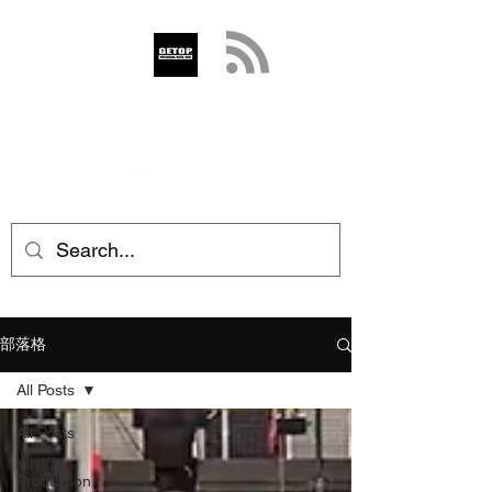
GETOP
info@getop.com
02 7720 9899
部落格
All Posts
All Posts
Virtual
Production