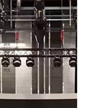
ST 2110 &
Timecode
Storage |
高速儲存
Live |
Streaming
& OTT
DI | CMS |
調光
攝影
LED walls |
電視牆
燈光