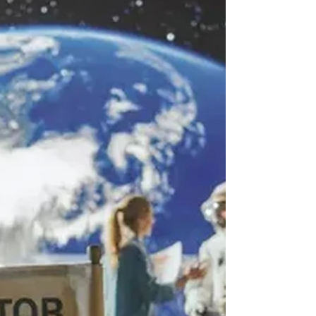
的要求卻越來越高！ 面對這樣的兩難，美國
頂尖電視網特效團隊 CBS VFX LA 給出了完
美的答案——那就是「虛擬製作（Virtual
Production）」。 正體中文影片： 在短短幾
週內，CBS VFX LA 接連完成了三個截然不
同的頂級製作（音樂巨星 John Legend 質感
MV、HelloFresh 烹飪節目、知名實境秀
Survivor 拍攝）。面對三種完全不同的節目格
式與風格，他們沒有更換繁複的設備，而是僅
僅仰賴一套核心工作流程，就在 LED 攝影棚
內實現了精準、可靠且極具創意的視覺呈現！
讓好萊塢團隊讚不絕口的靈魂幕後功臣，正是
來自 stYpe 的兩大王牌產品：RedSpy 攝影機
追蹤系統 與 StypeLand XR 算圖與校正軟
體。 核心亮點一：RedSpy 攝影機追蹤系統
—— 完美打破 LED 牆界線，實現無限「場景
延伸」 打破 LED 牆界線，實現無限「場景延
伸」 在拍攝歌手 Jo