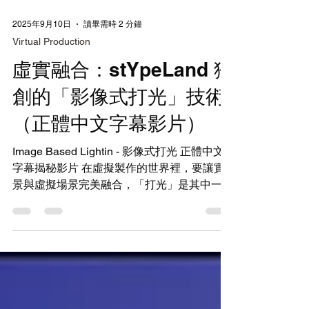
2025年9月10日
讀畢需時 2 分鐘
Virtual Production
虛實融合：stYpeLand 獨
創的「影像式打光」技術
（正體中文字幕影片）
Image Based Lightin - 影像式打光 正體中文
字幕揭秘影片 在虛擬製作的世界裡，要讓實
景與虛擬場景完美融合，「打光」是其中一項
極具挑戰性的任務。以往，要讓攝影棚裡的實
體燈光，與虛擬世界中的燈光效果完美同步，
尤其當需要大規模、即時的動態燈光變化時，
總是困難重...