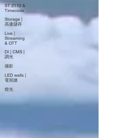
ST 2110 &
Timecode
Storage |
高速儲存
Live |
Streaming
& OTT
DI | CMS |
調光
攝影
LED walls |
電視牆
燈光