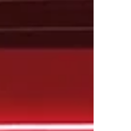
球員也會跟著移動。 這項技術的應用層面非
常廣泛。以體育賽事為例，你可以用它來分析
一場比賽的關鍵時刻。想像一下，在檢討賽事
時，你可以透過畫面來模擬：「這名進攻球員
當時應該在這裡，但他抵達時，這兩名防守球
員已經搶先卡位。」透過動態呈現，複雜的戰
術分析變得一目了然。 運用 Follower 動作捕
捉，讓運動賽事的戰略分析變得生動又有趣
除了專業分析，你也可以發揮創意，打造一場
虛擬的小型比賽。你可以利用這個技術，在節
目中進行趣味競賽，或是用來呈現球員的跑位
軌跡，讓觀眾更直覺的瞭解比賽精髓。 這項
技術不僅僅是輔助工具，它更能讓你的說故事
能力，提升到一個全新的境界。藉由動態影
像，你可以把生硬的資料和戰術，化為精彩有
趣的敘事，讓觀眾沉浸其中，創造出更具吸引
力的