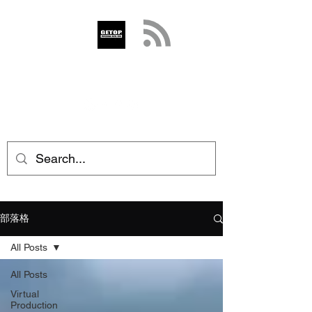
GETOP
info@getop.com
02 7720 9899
部落格
All Posts
All Posts
Virtual
Production