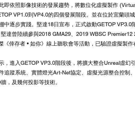
照影像技術的發展趨勢，將數位化虛擬製作 (Virtual Prod
TOP VP1.0到VP4.0的四個發展階段。並在位於宜蘭
中逐步實踐。堅達18日宣布，正式啟動GETOP VP3.0
，堅達曾陸續參與2018 GMA29、2019 WBSC Premier
、林俊傑《倖存者 • 如你》線上聽歌會等活動，已驗證虛擬製
，進入GETOP VP3.0階段後，將擴大整合Unreal虛
追蹤系統、實體燈光Art-Net協定、虛擬光源整合控制
ED牆，及幾何投影等技術。