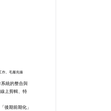
工作。毛履兆攝
作系統的整合與
將線上剪輯、特
現「後期前期化」