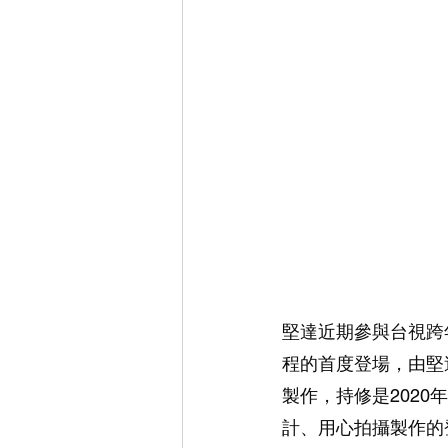
堅達近期參與台視跨年
程的首度登場，由堅
製作，持修是202
計、用心拍攝製作的