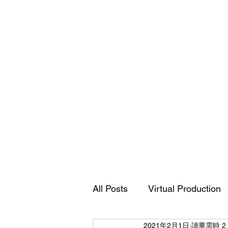
Accusys
ExaSAN
Carry
12
可
All Posts
Virtual Production
攜
式
專
業
磁
2021年2月1日
讀畢需時 2
碟