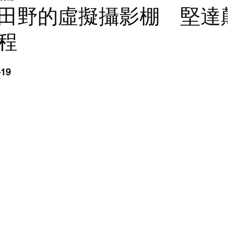
LED walls | 電視牆
燈光
田野的虛擬攝影棚 堅達
程
-19