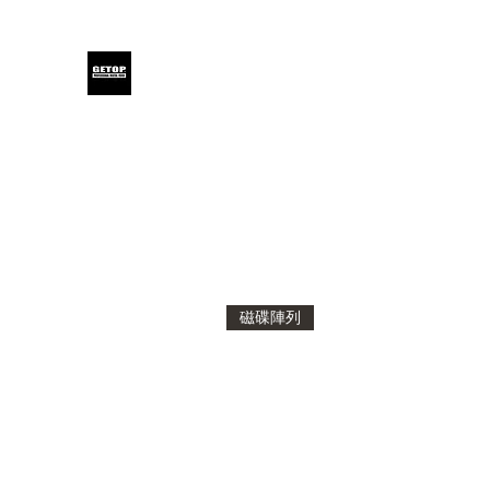
GETOP
Home
Blog
Products
Glensound
Iodyne
Even
磁碟陣列