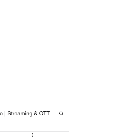
Accusys
ExaSAN
Carry
可
ve | Streaming & OTT
攜
式
專
業
磁
碟