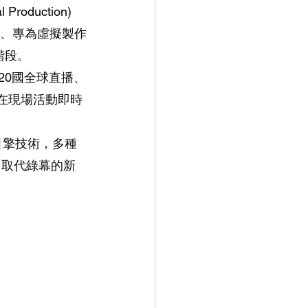
uction) 
頭城、專為虛擬製作
階段。
12 20國全球直播、
作在現場活動即時
幻引擎技術，多種
、取代綠幕的新