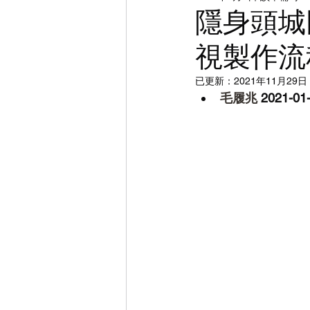
DI | CMS | 調光
攝影
陣
隱身頭城
列
視製作流
已更新：
2021年11月29日
毛履兆 
2021-01