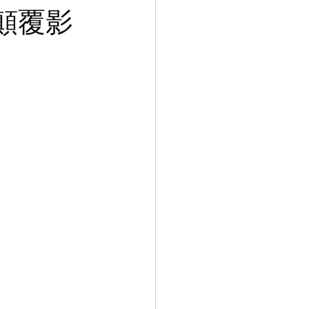
陣
顛覆影
列