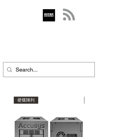
GETOP
info@getop.com
02 7720 9899
硬碟陣列
擴充機箱