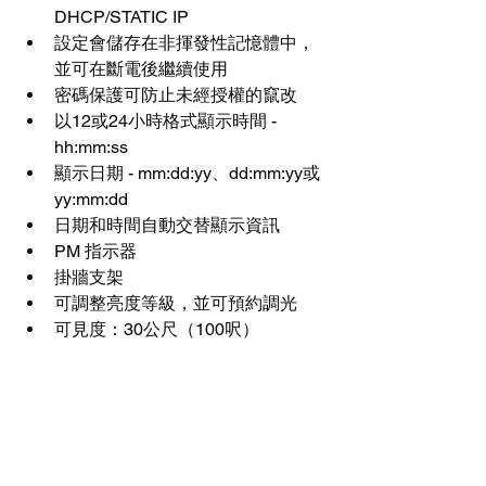
DHCP/STATIC IP
設定會儲存在非揮發性記憶體中，
並可在斷電後繼續使用
密碼保護可防止未經授權的竄改
以12或24小時格式顯示時間 - 
hh:mm:ss
顯示日期 - mm:dd:yy、dd:mm:yy或
yy:mm:dd
日期和時間自動交替顯示資訊
PM 指示器
掛牆支架
可調整亮度等級，並可預約調光
可見度：30公尺（100呎）