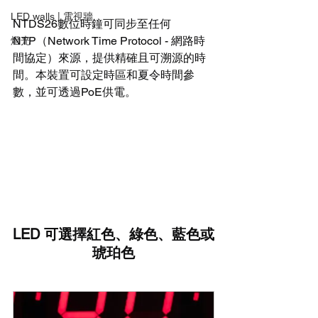
LED walls | 電視牆
NTDS26數位時鐘可同步至任何
NTP（Network Time Protocol - 網路時
燈光
間協定）來源，提供精確且可溯源的時
間。本裝置可設定時區和夏令時間參
數，並可透過PoE供電。
LED 可選擇紅色、綠色、藍色或
琥珀色