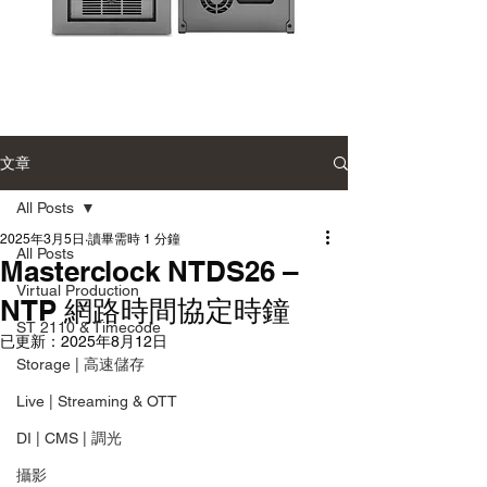
Accusys
Sonnet
Carry
Single-
2
Module
Desktop
雙
Enclosure
文章
硬
單
碟
模
陣
組
All Posts
列
桌
系
上
2025年3月5日
讀畢需時 1 分鐘
統
型
All Posts
Masterclock NTDS26 –
擴
充
Virtual Production
機
NTP 網路時間協定時鐘
箱
ST 2110 & Timecode
已更新：
2025年8月12日
Storage | 高速儲存
Live | Streaming & OTT
DI | CMS | 調光
攝影