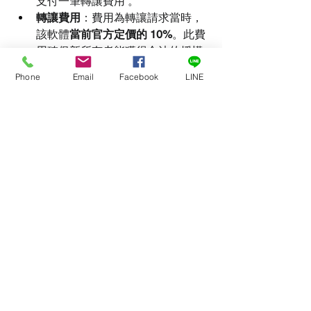
支付一筆轉讓費用 。
轉讓費用
：費用為轉讓請求當時，
該軟體
當前官方定價的 10%
。此費
用確保新所有者能獲得合法的授權
金鑰使用權、更新權限及官方技術
Phone
Email
Facebook
LINE
支援 。
轉讓流程
：
賣方發起
：賣方在交易前需聯繫堅
達公司(GETOP)，表明出售意圖並
索取轉讓費的正式報價單 。
私人交易
：賣方與買方私下協商授
權金鑰本身的售價。
支付費用
：由任一方將 10% 的轉讓
費支付給堅達公司(GETOP)。
官方重新指派
：堅達公司(GETOP)
在收到費用後，將通知原廠 Light 
Illusion 把授權金鑰從賣方帳戶轉移
至買方（新所有者）的帳戶 。
買方取得所有權
：買方現在是合法