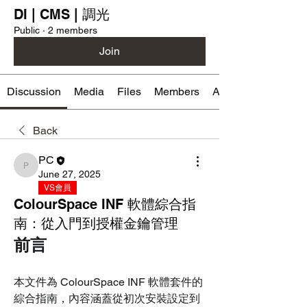
DI | CMS | 調光
Public
·
2 members
Join
Discussion
Media
Files
Members
About
Back
PC
PC
June 27, 2025
VS會員
ColourSpace INF 軟體綜合指
南：從入門到授權金鑰管理
前言
本文件為 ColourSpace INF 軟體套件的
綜合指南，內容涵蓋從初次安裝設定到