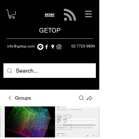
GETOP
info@getop.com
02 7720 9899
Groups