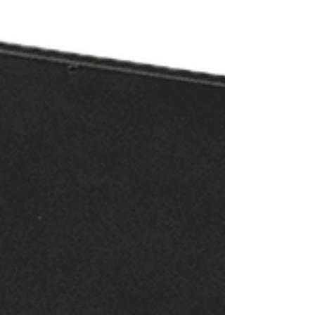
GMR5000 是一款高精度、具備網路功能的主
時鐘與時間頻率標準產生器。其主要任務是從
全球導航衛星系統（GNSS）獲取權威時間，
並將其轉換、分配為軍事與航太領域所需的多
種高度安全、抗干擾的同步訊號。它不僅是一
台網路時間伺服器（NTP/PTP），更是保障
跳頻通訊 、 雷達 、 電子戰 與 情報監視 系統
能夠協同運作的關鍵基礎設施。GMR5000 透
過提供符合 HaveQuick 和 STANAG 標準的特
定電氣訊號，成為現代化指揮管制系統
（C4ISR）中不可或缺的時間心臟。
Masterclock GMR5000 HaveQuick /
STANAG 時碼產生器功能解析 第一部分：核
心功能與架構 GMR5000 的設計核心是一個
集中的、高穩定性的時間與頻率參考系統，其
架構可分為三個主要部分： 1.1 權威時間同步
(Synchronization) 設備的精度來源於其從權
威時間源進行同步的能力。GMR5000 透過內