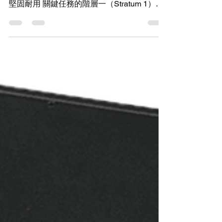
（Master Clock），擁有 13 位數 LED 顯示器
堅固耐用 關鍵任務的階層一（Stratum 1）計
時解決方案 具備與 GPS、全球導航衛星系統
（GNSS - Global Navigation Satellite
System）、IRIG-B 或 PTP 參考來源同步的
能力 四個可配置的主連接埠（Masterport）
BNC 輸出 Masterclock GMR6000 包含完全
可客製化的主連接埠，可輸出 IRIG、
SMPTE、視訊/音訊同步等訊號。 系統支援電
源備援（Power Redundancy），提供交流電
與直流電選項。 具彈性與強韌 內部校律的高
穩定度恆溫控制石英振盪器（Oven-
Controlled Crystal Oscillator）或銣振盪器
（Rubidium Oscillator）選項，為關鍵的保持
狀態（Holdover）提供強韌的彈性。 選配模
組提供靈活的輸入/輸出訊號支援。 具備自訂
管理資訊庫（Management Information
Base）的 SNM