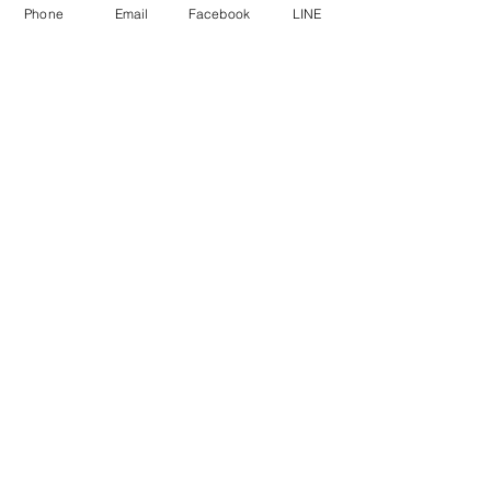
軍用信號，主要在 L1 和 L2 頻段上傳輸。在
Phone
Email
Facebook
LINE
校時（時間校準或同步）方面，兩者都依賴衛
星上的原子鐘提供高精度時間資訊（可追溯到
UTC 協調世界時），但差異主要體現在精度
維持、抗干擾能力、安全性和適用環境上。
以下使用表格比較關鍵差異，基本時間精度在
理想條件下相似（納秒級），但 M-Code 在
惡劣環境中