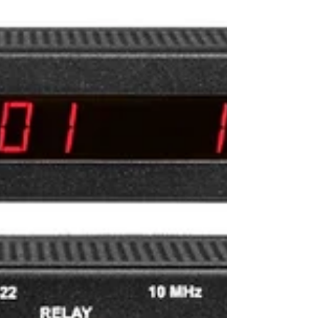
多頻段 L1, L2/L5，支援：
GPS/GLONASS/GALILEO/BeiDou （或 M-
Code GPS 接收器） PTP/IEEE1588 - 精確時
間協議 時間碼 - IRIG (DCLS/AM) / SMPTE
PPS - 每秒脈衝 (Pulse Per Second) (同步輸
入) 10 MHz - 10MHz 參考頻率 所有輸入訊號
的優先級皆可自由設定。 標準輸入 NTP - 網
路時間協定客戶端 RS232 (DB-9) / RS422 (5
接點端