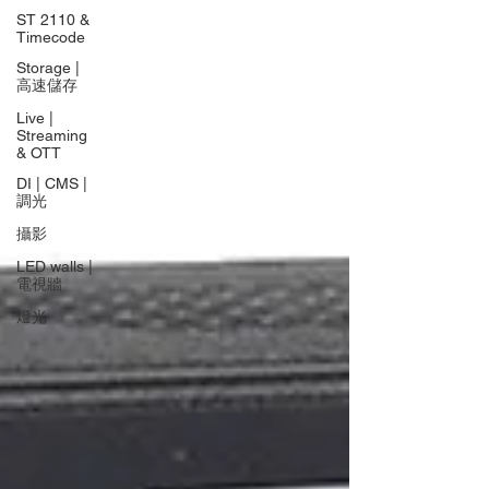
ST 2110 &
Timecode
Storage |
高速儲存
Live |
Streaming
& OTT
DI | CMS |
調光
攝影
LED walls |
電視牆
燈光