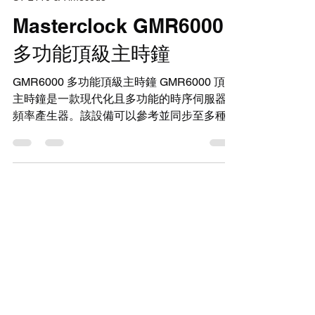
2025年9月26日
讀畢需時 5 分鐘
ST 2110 & Timecode
Masterclock GMR6000
多功能頂級主時鐘
GMR6000 多功能頂級主時鐘 GMR6000 頂級
主時鐘是一款現代化且多功能的時序伺服器與
頻率產生器。該設備可以參考並同步至多種輸
入來源，並產生精確的本地時間訊號供系統使
用。憑藉內建的電源備援、智慧切換與監控功
能，GMR6000 滿足了當代系統對於確保關鍵
任務應用中時間與頻率訊號的可用性、準確性
及可溯源性的要求。 輸入功能 可設定的參考
優先級輸入： 以下輸入參考來源可用於同步
系統及/或校準內部高穩定性振盪器。 GNSS
接收器 ，可選擇單一或多星系 單 L1 頻段或