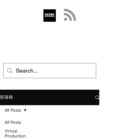
GETOP
info@getop.com
02 7720 9899
部落格
All Posts
All Posts
Virtual
Production