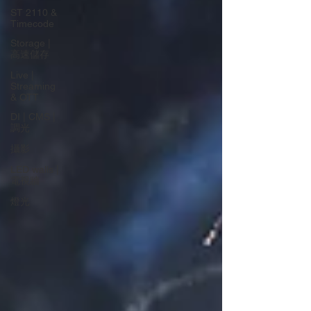
ST 2110 &
Timecode
Storage |
高速儲存
Live |
Streaming
& OTT
DI | CMS |
調光
攝影
LED walls |
電視牆
燈光