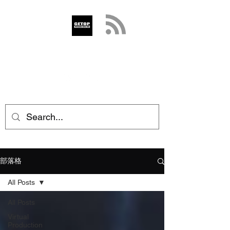
GETOP
info@getop.com
02 7720 9899
部落格
All Posts
All Posts
Virtual
Production