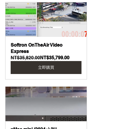
Softron OnTheAir Video 
Express
NT$35,820.00
NT$35,799.00
立即購買