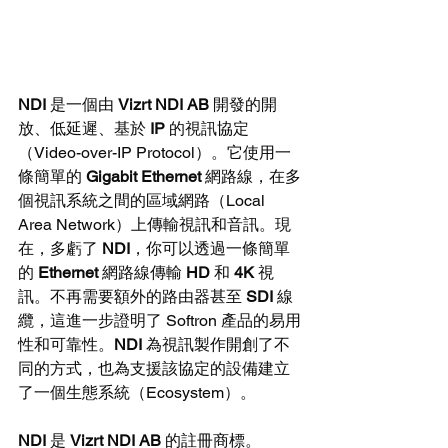
NDI
 是一個由 
Vizrt NDI AB
 開發的開
放、低延遲、基於 
IP
 的視訊協定
（Video-over-IP Protocol）。它使用一
條簡單的 
Gigabit Ethernet
 網路線，在多
個視訊系統之間的區域網路（Local 
Area Network）上傳輸視訊和音訊。現
在，多虧了 
NDI
，你可以透過一條簡單
的 
Ethernet
 網路線傳輸 
HD
 和 
4K
 視
訊。不再需要額外的路由器甚至 
SDI
 線
纜，這進一步證明了 Softron 產品的易用
性和可靠性。
NDI
 為視訊製作開創了不
同的方式，也為支援該協定的設備建立
了一個生態系統（Ecosystem）。
NDI
 是 
Vizrt NDI AB
 的註冊商標。