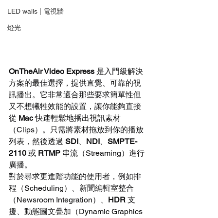
LED walls | 電視牆
燈光
OnTheAir Video Express
 是入門級解決
方案的最佳選擇，提供直覺、可靠的視
訊播出。它非常適合那些要求簡單性但
又不想犧牲效能的設置，讓你能夠直接
從 
Mac
 快速輕鬆地播出視訊素材
（Clips）。只需將素材拖放到你的播放
列表，然後透過 
SDI
、
NDI
、
SMPTE-
2110
 或 
RTMP
 串流（Streaming）進行
廣播。
對於尋求更進階功能的使用者，例如排
程（Scheduling）、新聞編輯室整合
（Newsroom Integration）、
HDR
 支
援、動態圖文疊加（Dynamic Graphics 