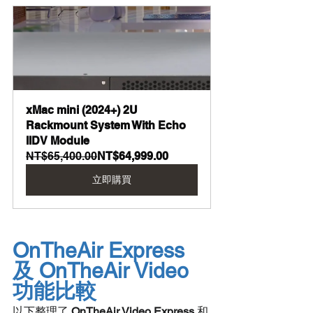
xMac mini (2024+) 2U 
Rackmount System With Echo 
IIDV Module
NT$65,400.00
NT$64,999.00
立即購買
OnTheAir Express 
及 OnTheAir Video 
功能比較
以下整理了 
OnTheAir Video Express
 和 