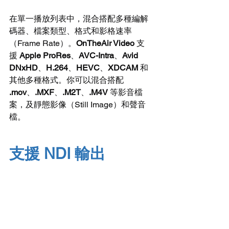
在單一播放列表中，混合搭配多種編解
碼器、檔案類型、格式和影格速率
（Frame Rate）。
OnTheAir Video
 支
援 
Apple ProRes
、
AVC-Intra
、
Avid 
DNxHD
、
H.264
、
HEVC
、
XDCAM
 和
其他多種格式。你可以混合搭配 
.mov
、
.MXF
、
.M2T
、
.M4V
 等影音檔
案，及靜態影像（Still Image）和聲音
檔。
支援 NDI 輸出