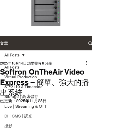
Accusys
Accusys
ExaSAN
Carry
Carry
2
可
雙
文章
攜
硬
式
碟
專
陣
All Posts
業
列
磁
系
2025年10月14日
讀畢需時 8 分鐘
碟
統
All Posts
陣
Softron OnTheAir Video
列
Virtual Production
Express – 簡單、強大的播
ST 2110 & Timecode
出系統
Storage | 高速儲存
已更新：
2025年11月28日
Live | Streaming & OTT
DI | CMS | 調光
攝影