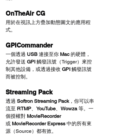
OnTheAir CG
用於在視訊上方疊加動態圖文的應用程
式。
GPICommander
一個透過 
USB
 連接至你 
Mac
 的硬體，
允許發送 
GPI
 觸發訊號（Trigger）來控
制其他設備，或透過接收 
GPI
 觸發訊號
而被控制。
Streaming Pack
透過 
Softron Streaming Pack
，你可以串
流至 
RTMP
、
YouTube
、
Wowza
 等。一
個授權對 
MovieRecorder
或 
MovieRecorder Express
 中的所有來
源（Source）都有效。