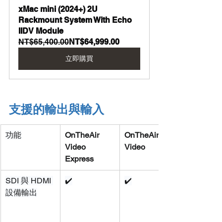
xMac mini (2024+) 2U 
Rackmount System With Echo 
IIDV Module
NT$65,400.00
NT$64,999.00
立即購買
支援的輸出與輸入
功能
OnTheAir 
OnTheAir 
Video 
Video
Express
SDI 與 HDMI 
✔️
✔️
設備輸出