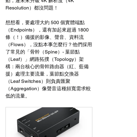
動，連未來升級 4K 解析度（4K 
Resolution）都沒問題！
想想看，要處理大約 500 個實體端點
（Endpoints），還有加起來超過 1800 
條（！）備援的影像、聲音、資料流
（Flows），沒點本事怎麼行？他們採用
了常見的「骨幹（Spine）- 葉節點
（Leaf）」網路拓撲（Topology）架
構：兩台核心的骨幹路由器（紅、藍備
援）處理主要流量，葉節點交換器
（Leaf Switches）則負責匯聚
（Aggregation）像聲音這種頻寬需求較
低的流量。