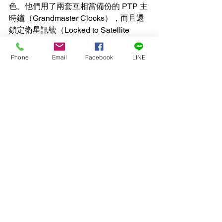
色。他們用了兩套互相當備份的 PTP 主
時鐘（Grandmaster Clocks），而且還
鎖定衛星訊號（Locked to Satellite 
Signals），確保時間絕對精準到不行。
Phone
Email
Facebook
LINE
為什麼 PTP 這麼重要？因為 ST 2110 
把影像、聲音、輔助資料拆成不同
的 RTP 串流在網路跑，如果沒有一個超
級精準的統一時間基準，這些串流就沒
辦法完美同步，到時候觀眾看到畫面跟
聲音對不上（lip sync error），那可就糗
大了！所以，一個好的 PTP 設計是 ST 
2110 系統成功的基石。