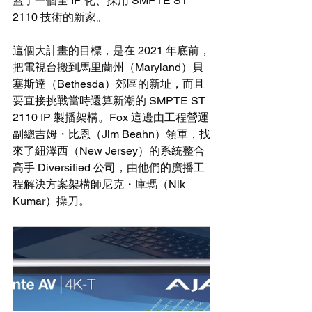
蓋了一個全 IP 化、採用 SMPTE ST 
2110 技術的新家。
這個大計畫的目標，是在 2021 年底前，
把電視台搬到馬里蘭州（Maryland）貝
塞斯達（Bethesda）郊區的新址，而且
要直接挑戰當時還算新潮的 SMPTE ST 
2110 IP 製播架構。Fox 這邊由工程營運
副總吉姆・比恩（Jim Beahn）領軍，找
來了紐澤西（New Jersey）的系統整合
高手 Diversified 公司，由他們的廣播工
程解決方案架構師尼克・庫瑪（Nik 
Kumar）操刀。