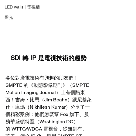
LED walls | 電視牆
燈光
SDI 轉 IP 是電視技術的趨勢
各位對廣電技術有興趣的朋友們！
SMPTE 的《動態影像期刊》（SMPTE 
Motion Imaging Journal）上有個酷東
西！吉姆・比恩（Jim Beahn）跟尼基萊
什・庫瑪（Nikhilesh Kumar）分享了一
個精彩案例：他們怎麼幫 Fox 旗下、服
務華盛頓特區（Washington DC）
的 WTTG/WDCA 電視台，從無到有、