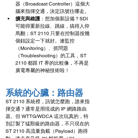
器（Broadcast Controller）這個大
腦來指揮交通，決定訊號往哪走。
擴充與維護
：想加個新設備？SDI 
可能得重新拉線、跳線，搞得人仰
馬翻；ST 2110 只要在控制器按幾
個鈕設定一下就好。連監控
（Monitoring）、抓問題
（Troubleshooting）的工具，ST 
2110 都跟 IT 界的比較像，不再是
廣電專屬的神秘技術啦！
系統的心臟：路由器
ST 2110 系統裡，訊號怎麼跑，誰來指
揮交通？通常是用現成的 IP 網路路由
器。但 WTTG/WDCA 這次玩真的，特
別訂製了猛獸級的路由器，不只現在的 
ST 2110 高流量負載（Payload）跑得