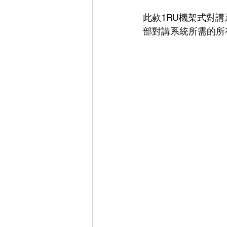
此款1RU機架式對
部對講系統所需的所