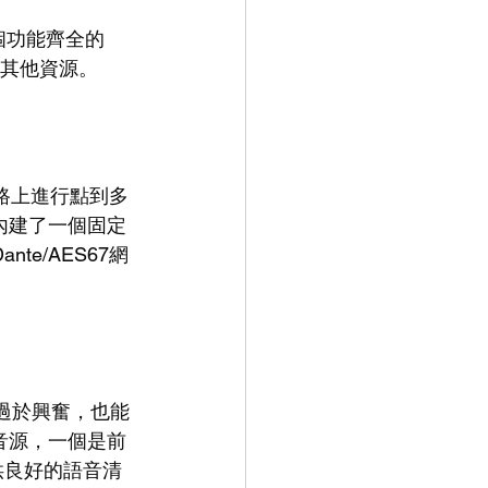
一個功能齊全的
及其他資源。
路上進行點到多
內建了一個固定
te/AES67網
人員過於興奮，也能
風音源，一個是前
提供良好的語音清