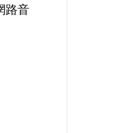
陣
通道網路音
列