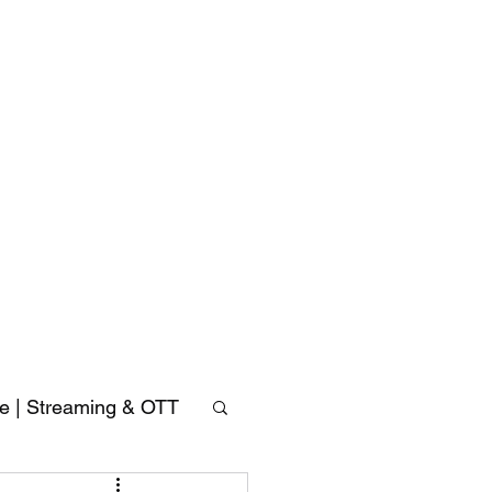
Accusys
ExaSAN
Carry
可
ve | Streaming & OTT
攜
式
專
業
磁
碟