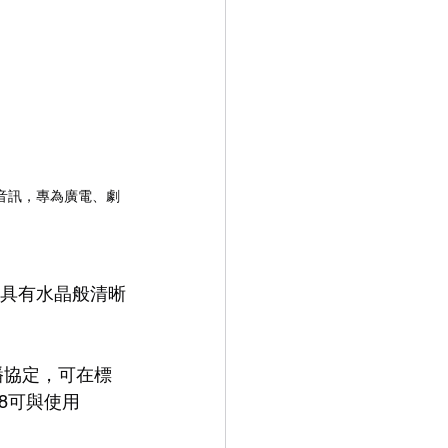
晰的音訊，專為廣電、劇
統，具有水晶般清晰
廣播協定，可在標
R8可與使用