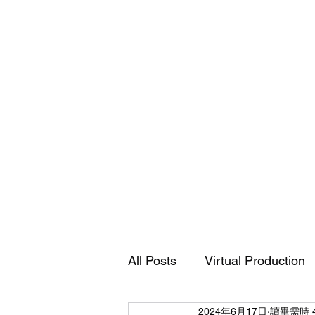
Accusys
ExaSAN
Carry
12
可
All Posts
Virtual Production
攜
式
專
業
磁
2024年6月17日
讀畢需時 
碟