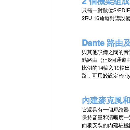
2 個機架組成
只需一對數位S/PDI
2RU 16通道對講
Dante 路由及 
與其他設備之間的音
點路由（但8個通道
比例的14輸入19輸出混
路，可用於設定Part
內建麥克風
它還具有一個壓縮器（C
保持音量和清晰度一致
面板安裝的內建駐極體麥