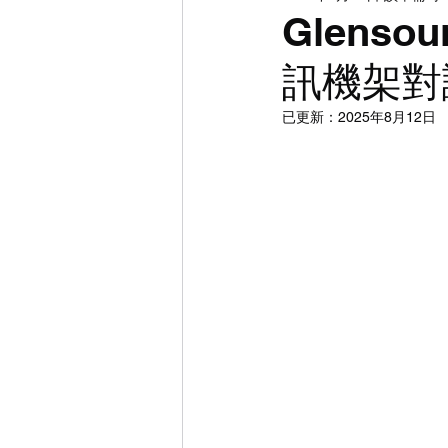
DI | CMS | 調光
攝影
陣
Glensou
列
訊機架對
已更新：
2025年8月12日