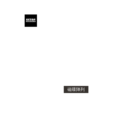
GETOP
Home
Blog
Products
Glensound
Iodyne
Even
磁碟陣列