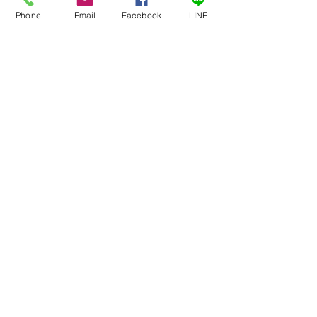
儲存系統 (48TB)
Phone
Email
Facebook
LINE
立即購買
美國 iodyne Pro Data 兩用電源轉
換器（XLR + USB-C）
立即購買
getop.tv/13x13h
標記：
iodyne
SSD
Pro Data
軍用級群組儲存系統