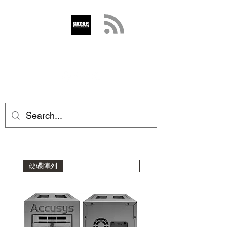
GETOP
info@getop.com
02 7720 9899
硬碟陣列
擴充機箱