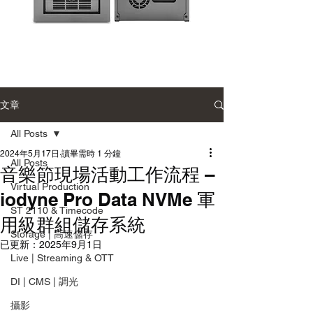
Accusys
Sonnet
Carry
Single-
2
Module
Desktop
雙
Enclosure
文章
硬
單
碟
模
陣
組
All Posts
列
桌
系
上
2024年5月17日
讀畢需時 1 分鐘
統
型
All Posts
音樂節現場活動工作流程 –
擴
充
Virtual Production
機
iodyne Pro Data NVMe 軍
箱
ST 2110 & Timecode
用級群組儲存系統
Storage | 高速儲存
已更新：
2025年9月1日
Live | Streaming & OTT
DI | CMS | 調光
攝影