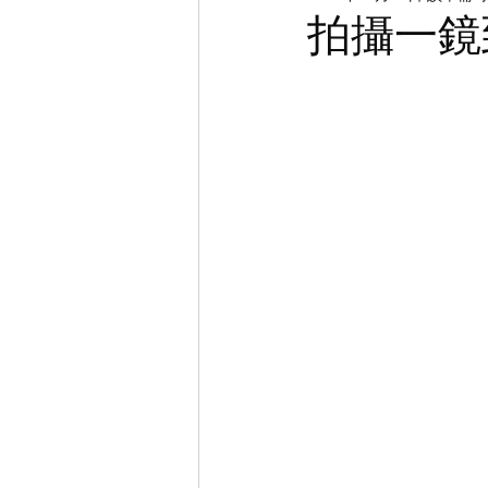
DI | CMS | 調光
攝影
陣
拍攝一鏡
列