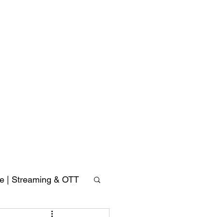
Accusys
ExaSAN
Carry
可
ve | Streaming & OTT
攜
式
專
業
磁
碟