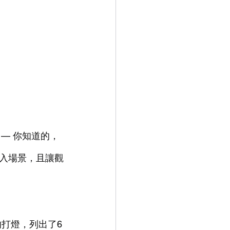
e）— 你知道的，
入場景，且讓觀
底的打燈，列出了6