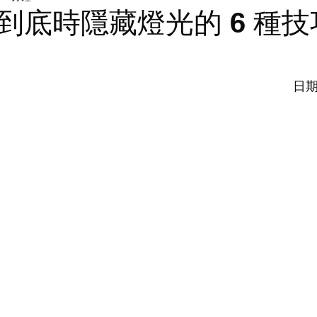
LED walls | 電視牆
燈光
到底時隱藏燈光的 6 種技
日期