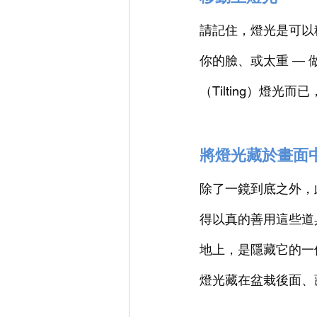
請記住，燈光是可以移
你的臉、或太重 — 
（Tilting）燈
將燈光藏於畫面
除了一鏡到底之外，
得以真的善用這些道
地上，是隱藏它的一
燈光藏在盆栽後面、