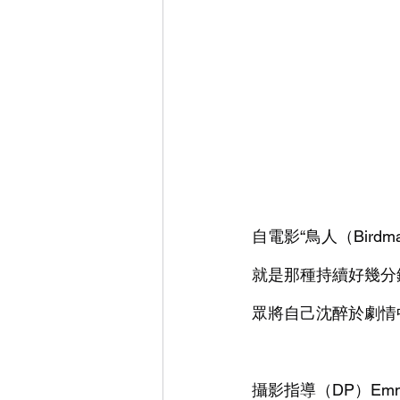
自電影“鳥人（Bird
就是那種持續好幾分
眾將自己沈醉於劇情
攝影指導（DP）Emm