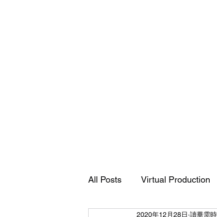
Accusys
ExaSAN
Carry
12
可
All Posts
Virtual Production
攜
式
專
業
磁
2020年12月28日
讀畢需時 
碟