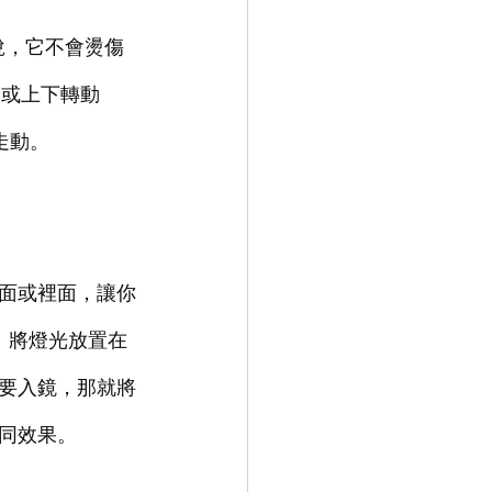
是說，它不會燙傷
）或上下轉動
走動。
面或裡面，讓你
。將燈光放置在
要入鏡，那就將
同效果。