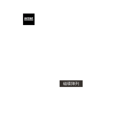
GETOP
Home
Blog
Products
Glensound
Iodyne
Even
磁碟陣列