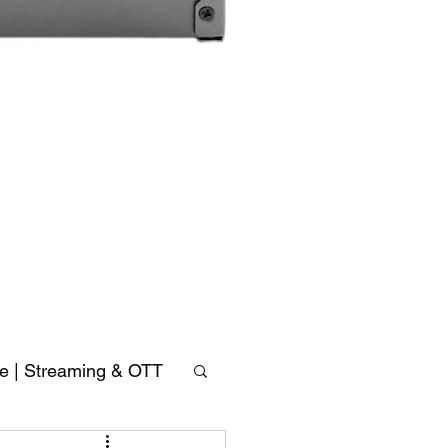
Sonnet
Single-
Module
Desktop
Enclosure
ve | Streaming & OTT
單
模
組
桌
上
型