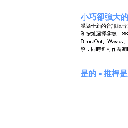
小巧卻強大
體驗全新的音訊混音
和按鍵選擇參數。SK
DirectOut、Wa
擎，同時也可作為輔
是的 - 推桿