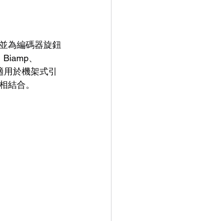
並為編碼器旋鈕
iamp、
案，適用於機架式引
相結合。