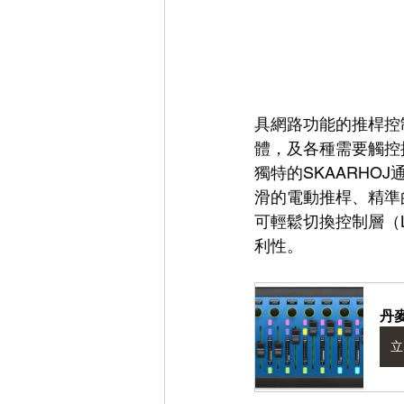
具網路功能的推桿控制
體，及各種需要觸控
獨特的SKAARHOJ
滑的電動推桿、精準
可輕鬆切換控制層（L
利性。
丹麥
立