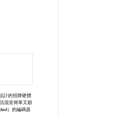
J設計的招牌硬體
訊混音簡單又順
ded）的編碼器