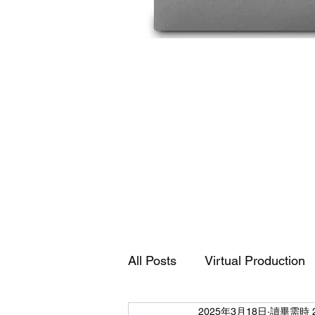
Accusys
Carry
2
雙
All Posts
Virtual Production
硬
碟
陣
列
系
統
2025年3月18日
讀畢需時 