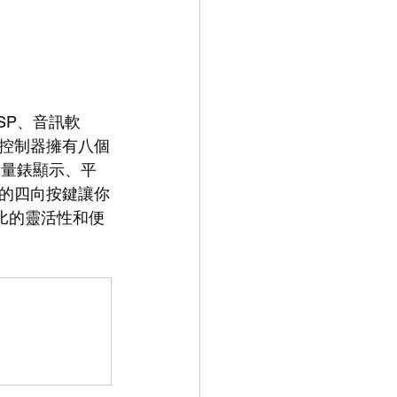
SP、音訊軟
控制器擁有八個
D音量錶顯示、平
的四向按鍵讓你
倫比的靈活性和便