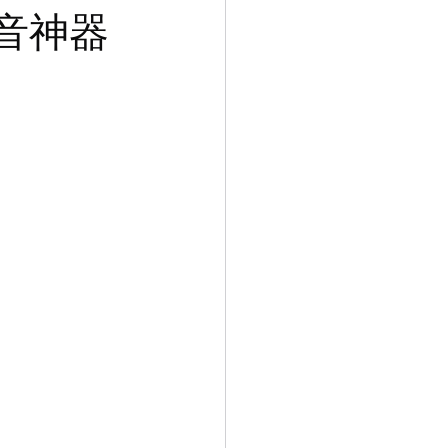
擴
 混音神器
充
機
箱