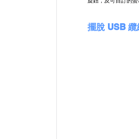
旋鈕，及可自訂的螢
擺脫 USB 