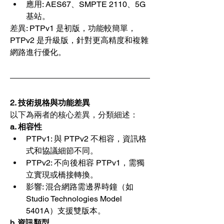
應用: AES67、SMPTE 2110、5G 
基站。
差異
: PTPv1 是初版，功能較簡單，
PTPv2 是升級版，針對更高精度和複雜
網路進行優化。
2. 
技術規格與功能差異
以下為兩者的核心差異，分類細述：
a. 相容性
PTPv1: 與 PTPv2 不相容，資訊格
式和協議細節不同。
PTPv2: 不向後相容 PTPv1，需獨
立實現或橋接轉換。
影響: 混合網路需邊界時鐘（如 
Studio Technologies Model 
5401A）支援雙版本。
b. 
資訊
類型