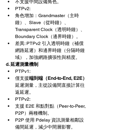
不支援中間設備角色。
PTPv2:
角色增加：Grandmaster（主時
鐘）、Slave（從時鐘）、
Transparent Clock（透明時鐘）、
Boundary Clock（邊界時鐘）。
差異: PTPv2 引入透明時鐘（補償
網路延遲）和邊界時鐘（分隔時鐘
域），加強網路擴張性與精度。
d. 延遲測量機制
PTPv1:
僅支援
端到端（End-to-End, E2E）
延遲測量，主從設備間直接計算往
返延遲。
PTPv2:
支援 E2E 和點對點（Peer-to-Peer, 
P2P）兩種機制。
P2P 使用 Pdelay 資訊測量相鄰設
備間延遲，減少中間層影響。