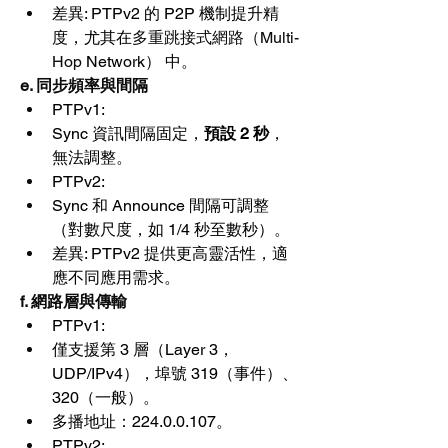
差異: PTPv2 的 P2P 機制提升精
度，尤其在
多重跳接式網路（Multi-
Hop
 Network） 中。
e. 同步頻率與間隔
PTPv1:
Sync 資訊間隔固定，
預設 2 秒
，
無法調整。
PTPv2:
Sync 和 Announce 間隔可調整
（對數尺度，如 1/4 秒至數秒）。
差異: PTPv2 提供更高靈活性，適
應不同應用需求。
f. 網路層與傳輸
PTPv1:
僅支援第 3 層（Layer 3，
UDP/IPv4），埠號 319（事件）、
320（一般）。
多播地址：224.0.0.107。
PTPv2: