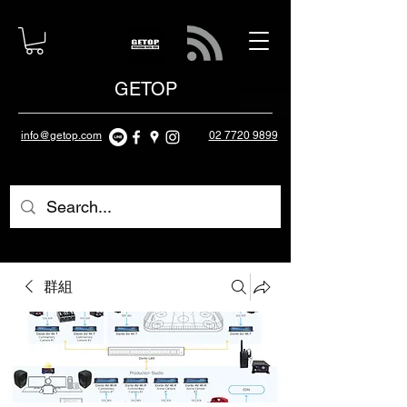
GETOP
info@getop.com
02 7720 9899
群組