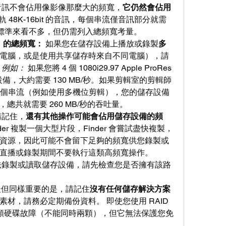
音訊不會佔用像影像那麼大的頻寬，
它仍然會佔用
軌 48K-16bit 的音訊，每個串流僅音訊部分就需
在現今標準來看不多，但仍需列入總頻寬考量。
am）的總頻寬：
 如果您在儲存設備上播放或錄製
多
電腦，或是使用共享儲存時來自不同電腦），請
 
例如：
 如果您將 4 個 1080i29.97 Apple ProRes 
設備，大約需要 130 MB/秒。如果剪輯室的剪輯師
4 個串流（例如使用多機位剪輯），您的儲存設備
秒，總共就需要 260 MB/秒的吞吐量。
請記住，
還有其他操作可能會佔用儲存設備的頻
der 複製一個大型片段，Finder 會嘗試盡快複製，
資源，因此可能不會留下足夠的頻寬供您錄製或
直播或錄製期間不要執行這類高頻寬操作。
法錄製或讀取儲存設備，請先檢查您是否擁有該路
後但同樣重要的是，請記住
沒有任何儲存解決方案
材，請務必定期備份資料。 即使您使用 RAID 
顆硬碟故障（不能同時兩顆），但它無法保護您免
。