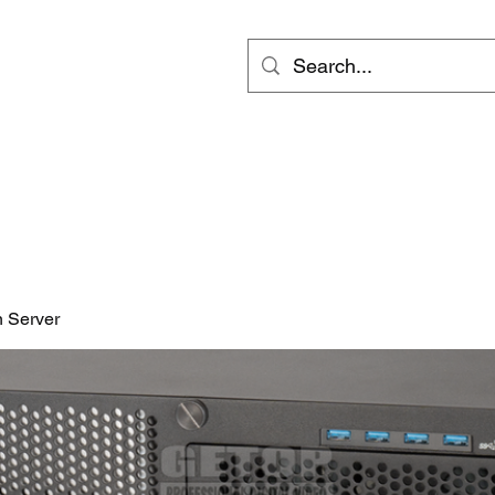
ts
Video
Services
會員專區
inf
 Server