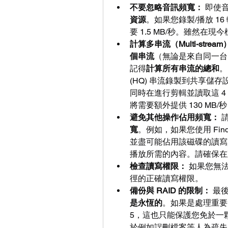
不要忽略音訊頻寬：
 即使
資源
。如果您錄製/播放 16 
要 1.5 MB/秒。雖然
計算多串流（Multi-stre
個串流
（無論是來自同一台
記得
計算所有串流的總和
。
(HQ) 串流錄製到共享儲存
同時在進行剪輯並讀取這 
將需要額外提供 130 MB/
避免其他操作佔用頻寬：
 
寬
。例如，如果您使用 Fin
並盡可能佔用該磁碟的讀寫
播放所需的內容。請確保在
檢查讀寫權限：
 如果您無
徑的正確讀寫權限。
備份與 RAID 的限制：
 最
是永恆的
。如果是處理重要素
5，這也只能保護您免於一
於例如誤刪檔案等人為疏失