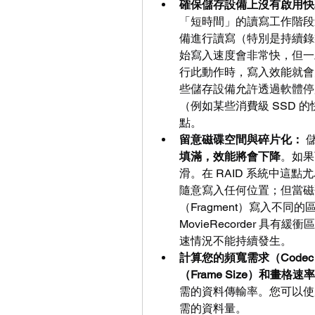
確保儲存設備上沒有啟用快取
「短時間」的讀寫工作階段
備進行讀寫（特別是持續錄
始寫入速度會非常快，但一
行此動作時，寫入效能就會
些儲存設備允許透過軟體停
（例如某些消費級 SSD
點。
留意磁碟空間與碎片化：
 
填滿，效能將會下降
。如果
滑。在 RAID 系統中這
隨意寫入任何位置；但當磁
（Fragment）寫入不同的區塊。雖
MovieRecorder 具
速情況不能持續發生。
計算您的頻寬需求（Codec
（Frame Size）和畫格速率（
需的資料傳輸率。您可以使
需的資料量。