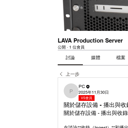
LAVA Production Server
公開
·
1 位會員
討論
媒體
檔案
上一步
PC
2025年11月30日
PC
VS會員
關於儲存設備 - 播出與
關於儲存設備 - 播出與收
在談論**收錄（Ingest）**