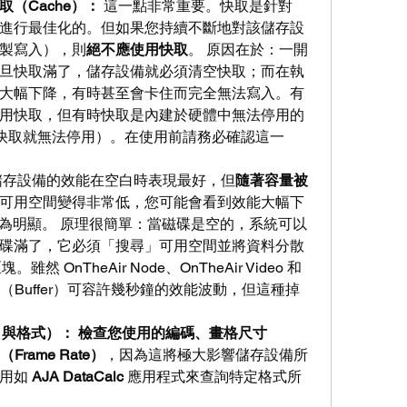
（Cache）：
 這一點非常重要。快取是針對
進行最佳化的。但如果您持續不斷地對該儲存設
製寫入），則
絕不應使用快取
。 原因在於：一開
旦快取滿了，儲存設備就必須清空快取；而在執
大幅下降，有時甚至會卡住而完全無法寫入。有
用快取，但有時快取是內建於硬體中無法停用的
 的快取就無法停用）。在使用前請務必確認這一
儲存設備的效能在空白時表現最好，但
隨著容量被
可用空間變得非常低，您可能會看到效能大幅下
點尤為明顯。 原理很簡單：當磁碟是空的，系統可以
碟滿了，它必須「搜尋」可用空間並將資料分散
然 OnTheAir Node、OnTheAir Video 和 
有緩衝區（Buffer）可容許幾秒鐘的效能波動，但這種掉
 與格式）：
檢查您使用的編碼、畫格尺寸
Frame Rate）
，因為這將極大影響儲存設備所
用如 
AJA DataCalc
 應用程式來查詢特定格式所