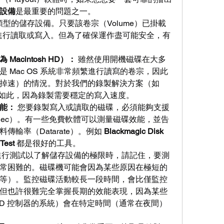
設備
是最重要的問題之一。
任何類型的儲存設備。只要該卷宗（Volume）已掛載
其進行讀取或寫入。但為了確保運作盡可能安全，有
acintosh HD）：
 雖然使用開機磁碟在大多
 Mac OS 系統非常頻繁進行讀寫的卷宗，因此
掉速）的情況。對於我們的錄製解決方案（如 
來說尤其如此，因為錄製需要穩定的寫入速度。
能：
 您要錄製寫入或讀取的磁碟，必須能夠支援
dec）。有一些免費軟體可以測量磁碟效能，並告
輸率（Datarate）。例如 
Blackmagic Disk 
Test
 都是很好的工具。
進行測試以了解儲存設備的極限時，請記住，要測
常困難的。磁碟機可能會因為某些原因在極短的
等）。監控磁碟活動較長一段時間，會比僅監控
但也許很難完全掌握長期的效能表現，因為某些
ID 控制器的系統）會在特定時間（通常在夜間）