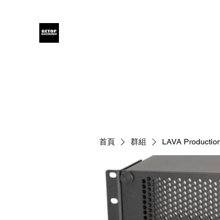
GETOP
Home
Blog
Products
Glensound
Iodyne
Even
首頁
群組
LAVA Production