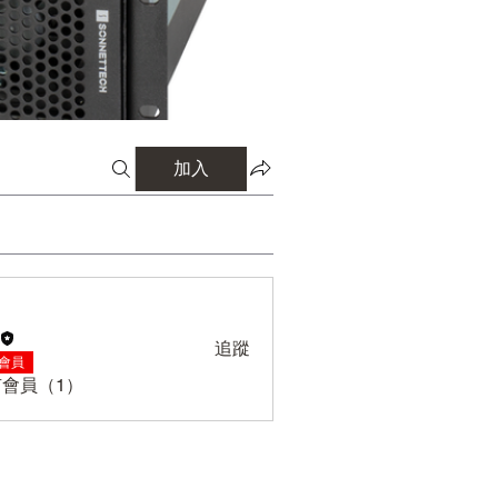
加入
追蹤
S會員
會員（1）