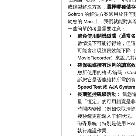
或錄製解決方案，
選擇哪種儲存
Softron 的解決方案適用於
於您的 Mac 上，我們就能對
一些簡單的考量需要注意：
避免使用開機磁碟（通常名為 M
數情況下可能行得通，但這是
可能會出現讀寫效能下降（
MovieRecorder）
確保磁碟擁有足夠的讀寫效
您所使用的格式/編碼（Co
訴您它是否能維持所需的資料傳
Speed Test
 或 
AJA System 
長期監控磁碟活動：
 當您
量「恆定」的可用頻寬是非
時間內變慢（例如快取清除
幾秒鐘更能深入了解狀況。
磁碟系統（特別是使用 RA
執行維護作業。