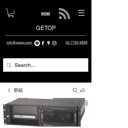
GETOP
info@getop.com
02 7720 9899
群組