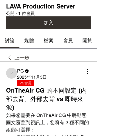
LAVA Production Server
公開
·
1 位會員
加入
討論
媒體
檔案
會員
關於
上一步
PC
PC
2025年11月3日
VS會員
OnTheAir CG 的不同設定 (內
部去背、外部去背 vs 即時來
源)
如果您需要在 OnTheAir CG 中將動態
圖文覆疊到視訊上，您將有 2 種不同的
組態可選擇：