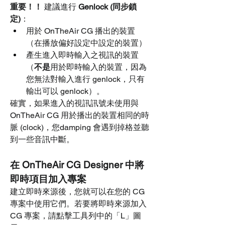
重要！！
 建議進行 
Genlock (同步鎖
定)
：
用於 OnTheAir CG 播出的裝置
（在播放偏好設定中設定的裝置）
產生進入即時輸入之視訊的裝置
（
不是
用於即時輸入的裝置，因為
您無法對輸入進行 genlock，只有
輸出可以 genlock）。
確實，如果進入的視訊訊號未使用與 
OnTheAir CG 用於播出的裝置相同的時
脈 (clock)，您damping 會遇到掉格並聽
到一些音訊中斷。
在 OnTheAir CG Designer 中將
即時項目加入專案
建立即時來源後，您就可以在您的 CG 
專案中使用它們。若要將即時來源加入 
CG 專案，請點擊工具列中的「L」圖