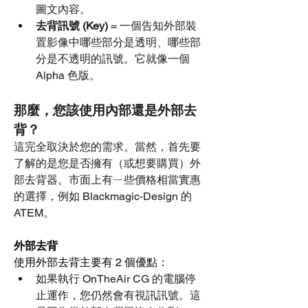
圖文內容。
去背訊號 (Key)
 = 一個告知外部裝
置影像中哪些部分是透明、哪些部
分是不透明的訊號。它就像一個 
Alpha 色版。
那麼，您該使用內部還是外部去
背？
這完全取決於您的需求。當然，首先要
了解的是您是否擁有（或想要購買）外
部去背器。市面上有ㄧ些價格相當實惠
的選擇，例如 Blackmagic-Design 的 
ATEM。
外部去背
使用外部去背主要有 2 個優點：
如果執行 OnTheAir CG 的電腦停
止運作，您仍然會有視訊訊號。這