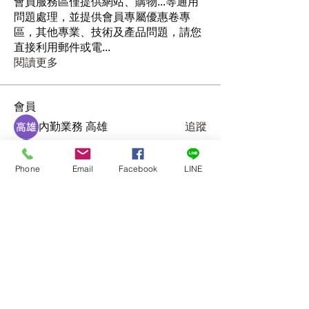
會員服務區僅提供網站、購物...等通用
問題處理，並提供會員專屬優惠卷專
區，其他專業、技術及產品問題，請您
直接利用郵件或電
...
閱讀更多
會員
內勤業務 高雄
追蹤
Cassie Tyler
追蹤
Phone
Email
Facebook
LINE
xiong guoyun
追蹤
xiong guoyun
季霆 林
追蹤
唯錦 顧
追蹤
唯錦 顧
查看所有會員（25）