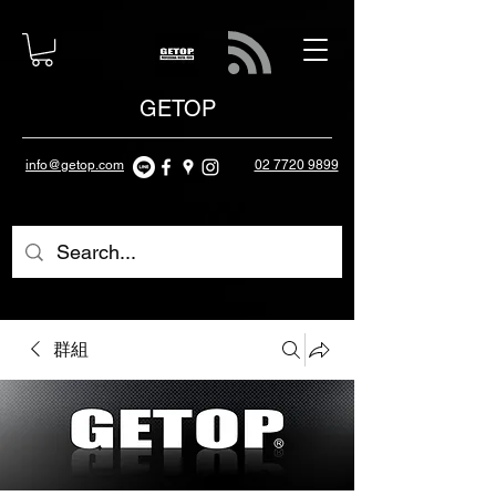
GETOP
info@getop.com
02 7720 9899
群組