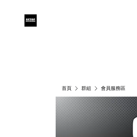
GETOP
Home
Blog
Products
Glensound
Iodyne
Even
首頁
群組
會員服務區