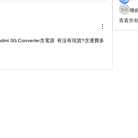
唯錦
唯錦 顧
查看所有
i to hdmi 3G Converter含電源  有沒有現貨?含運費多
訂閱