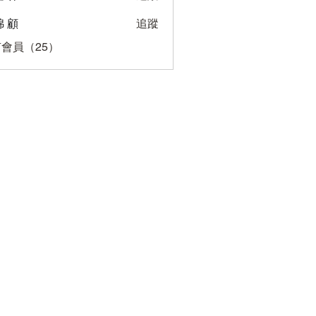
 顧
追蹤
會員（25）