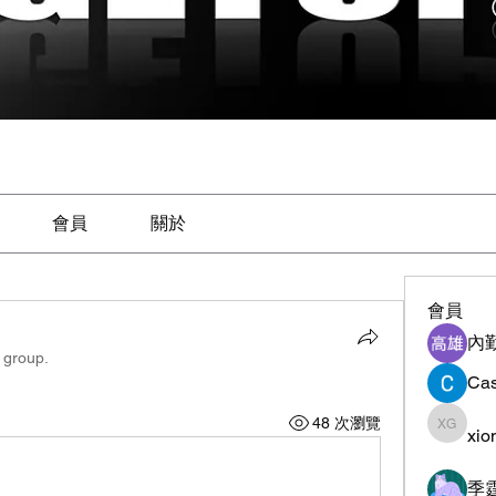
會員
關於
會員
內
 group.
Cas
48 次瀏覽
xio
xiong g
季霆