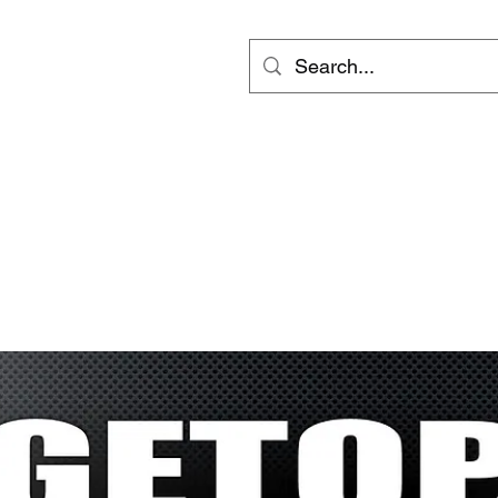
ts
Video
Services
會員專區
inf