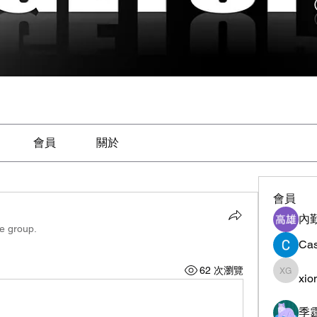
會員
關於
會員
內
he group.
Cas
62 次瀏覽
xio
xiong g
季霆