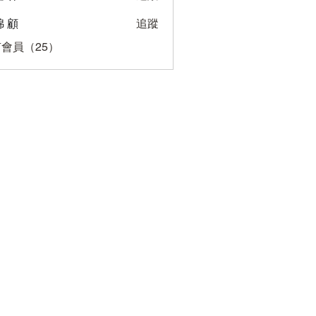
 顧
追蹤
會員（25）