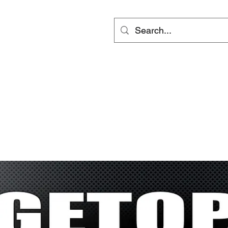
ts
Video
Services
會員專區
inf