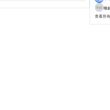
唯錦
唯錦 顧
查看所有
訂閱