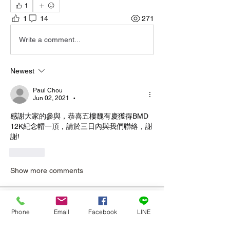
1
1
14
271
Write a comment...
Newest
Paul Chou
Jun 02, 2021
•
感謝大家的參與，恭喜五樓魏有慶獲得BMD 
12K紀念帽一頂，請於三日內與我們聯絡，謝
謝!
Like
Show more comments
關於
Phone
Email
Facebook
LINE
會員服務區僅提供網站、購物...等通用
問題處理，並提供會員專屬優惠卷專