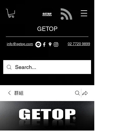
GETOP
info@getop.com
02 7720 9899
群組