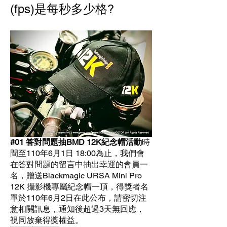
(fps)是每秒多少格?
#01 答對問題抽BMD 12K紀念帽活動
時
間至
110年6月1日 18:00為止
，我們會
在答對問題的留言中抽出幸運的會員一
名，贈送Blackmagic URSA Mini Pro 
12K 攝影機專屬紀念帽一頂，得獎者名
單於110年6月2日在此公布，請密切注
意相關訊息，通知後超過3天無回應，
視同放棄得獎權益。