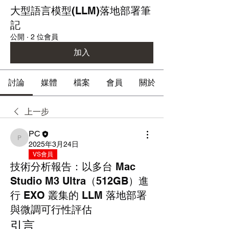
大型語言模型(LLM)落地部署筆
記
公開
·
2 位會員
加入
討論
媒體
檔案
會員
關於
上一步
PC
PC
2025年3月24日
VS會員
技術分析報告：以多台 Mac
Studio M3 Ultra（512GB）進
行 EXO 叢集的 LLM 落地部署
與微調可行性評估
引言