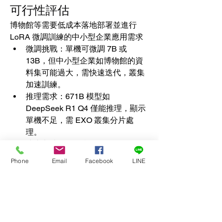
可行性評估
博物館等需要低成本落地部署並進行 
LoRA 微調訓練的中小型企業應用需求
微調挑戰：單機可微調 7B 或 
13B，但中小型企業如博物館的資
料集可能過大，需快速迭代，叢集
加速訓練。
推理需求：671B 模型如 
DeepSeek R1 Q4 僅能推理，顯示
單機不足，需 EXO 叢集分片處
理。
成本與擴展：多台 M3 Ultra 提供冗
餘與可擴展性，適合中小型企業長
Phone
Email
Facebook
LINE
期需求。
叢集配置建議
硬體需求：至少兩台 Mac Studio 
M3 Ultra（512GB），總記憶體 