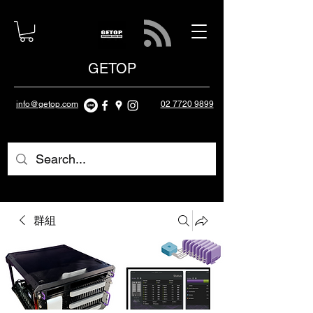
GETOP
info@getop.com
02 7720 9899
群組