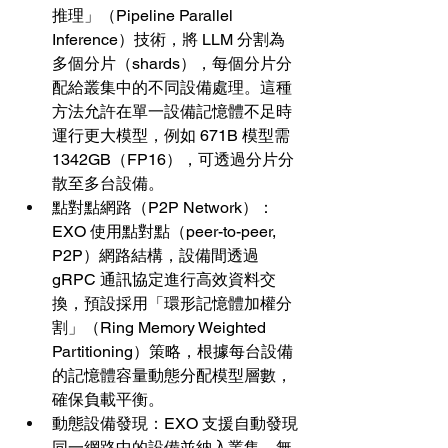
推理」（Pipeline Parallel 
Inference）技術，將 LLM 分割為
多個分片（shards），每個分片分
配給叢集中的不同設備處理。這種
方法允許在單一設備記憶體不足時
運行更大模型，例如 671B 模型需 
1342GB（FP16），可透過分片分
散至多台設備。
點對點網路（P2P Network）：
EXO 使用點對點（peer-to-peer, 
P2P）網路結構，設備間透過 
gRPC 通訊協定進行高效資料交
換，預設採用「環形記憶體加權分
割」（Ring Memory Weighted 
Partitioning）策略，根據每台設備
的記憶體容量動態分配模型層數，
確保負載平衡。
動態設備發現：EXO 支援自動發現
同一網路中的設備並納入叢集，無