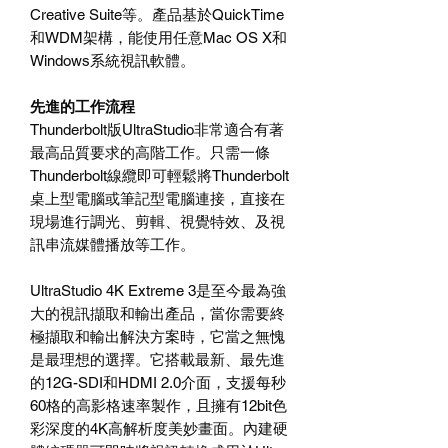
Creative Suite等。產品基於QuickTime
和WDM架構，能使用任意Mac OS X和
Windows系統視訊軟體。
先進的工作流程
Thunderbolt版UltraStudio非常適合有著
最高品質要求的高階工作。只需一條
Thunderbolt線纜即可輕鬆將Thunderbolt
桌上型電腦或筆記型電腦連接，直接在
現場進行調光、剪輯、視覺特效、及視
訊串流媒體播放等工作。
UltraStudio 4K Extreme 3是至今最為強
大的視訊擷取和輸出產品，當你需要終
極擷取和輸出解決方案時，它當之無愧
是最理想的選擇。它搭載最新、最先進
的12G-SDI和HDMI 2.0介面，支援每秒
60格的高影格速率製作，且擁有12bit色
彩深度的4K高解析度美妙畫面。內建硬