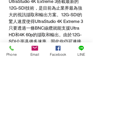
UltraStudio 4K Extreme 3搭載最新的
12G-SDI技術，是目前為止業界最為強
大的視訊擷取和輸出方案。12G-SDI的
驚人速度使得UltraStudio 4K Extreme 3
只要透過一條BNC線纜就能支援Ultra
HD和4K 60p的擷取和輸出。由於12G-
SDI介面具備多速率，因此你仍可連接
現有的所有設備。唯有12G-SDI技術可
Phone
Email
Facebook
LINE
為現有全部SD和HD設備，提供如此強
大的相容力，並依然支援高達2160p60
的Ultra HD格式，為將來做好準備。
UltraStudio 4K Extreme 3甚至還支援雙
鏈路12G-SDI，因此你可製作3D立體
檔，並即時同步進行Fill和Key。
Mac OS X - 使用你喜愛的軟體
UltraStudio可支援一系列用於Mac OS
X系統的應用軟體，在安裝驅動程式之
後，可使用的出色剪輯軟體有：Final
Cut Pro X、Final Cut Pro X、Premiere