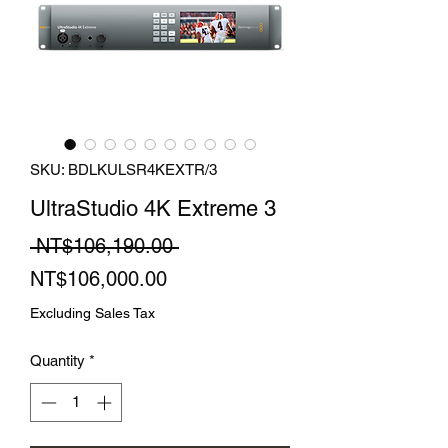
SKU: BDLKULSR4KEXTR/3
UltraStudio 4K Extreme 3
Regular
 NT$106,190.00 
Sale
Price
NT$106,000.00
Price
Excluding Sales Tax
Quantity
*