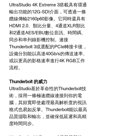
UltraStudio 4K Extreme 3搭載具有環通
輸出功能的12G-SDI介面，可透過一條
纜線傳輸2160p60影像。它同時還具有
HDMI 2.0、類比分量、4通道XLR類比
和2通道AES/EBU數位音訊、時間碼、
同步和串列錄影機控制。連接
Thunderbolt 3或選配的PCIe轉接卡後，
設備分別能以高達40Gb/s的傳送速率、
或以更高的影格速率進行4K RGB工作
流程。
Thunderbolt 的威力
UltraStudio基於革命性的Thunderbolt技
術，採用一條極速纜線連接到你的電
腦，其頻寬即使處理最高解析度的視訊
格式也易如反掌。Thunderbolt能以最高
品質擷取和輸出，並確保低延遲和高精
度時間同步。