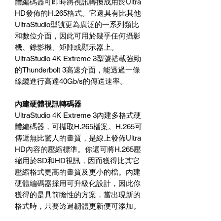
體編碼器可即時將視訊轉換成用於Ultra
HD發佈的H.265格式。它還具有比其他
UltraStudio型號更為廣泛的一系列類比
和數位介面，因此可用於幾乎任何攝影
機、錄影機、矩陣或顯示器上。
UltraStudio 4K Extreme 3型號搭載強勁
的Thunderbolt 3高速介面，能透過一條
線纜進行高達40Gb/s的傳送速率。
內建硬體視訊轉碼器
UltraStudio 4K Extreme 3內建多格式硬
體編碼器，可擷取H.265檔案。H.265可
傳遞無比驚人的畫質，是線上發佈Ultra
HD內容的壓縮標準。你還可將H.265壓
縮用於SD和HD視訊，因而獲得比其它
壓縮格式更高的畫質及更小的檔。內建
硬體編碼器採用可升級化設計，因此你
獲得的是具前瞻性的方案，當出現新的
格式時，只要透過韌體更新便可添加。