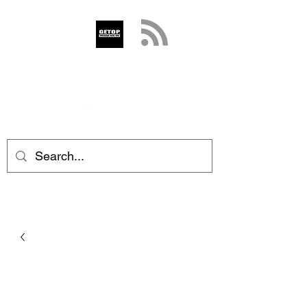
GETOP
info@getop.com
02 7720 9899