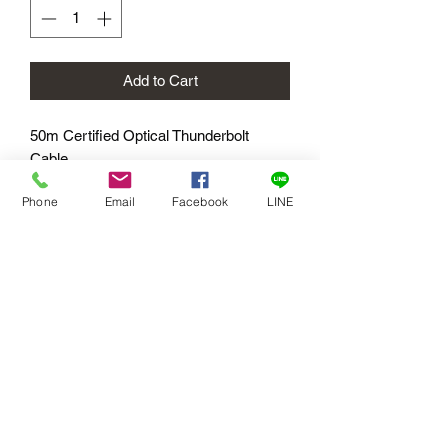
Add to Cart
50m Certified Optical Thunderbolt
Cable
美國 iodyne Pro Data SSD 軍用級群組
Phone
Email
Facebook
LINE
儲存系統選用Thunderbolt 50公尺連接
線
產品詳細介紹：
https://reurl.cc/8vpzGy
、
https://reurl.cc/0vXym6
訂閱