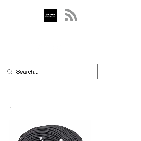
GETOP
info@getop.com
02 7720 9899