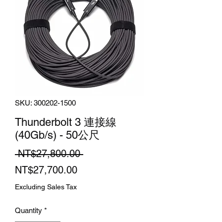
SKU: 300202-1500
Thunderbolt 3 連接線
(40Gb/s) - 50公尺
Regular
 NT$27,800.00 
Sale
Price
NT$27,700.00
Price
Excluding Sales Tax
Quantity
*