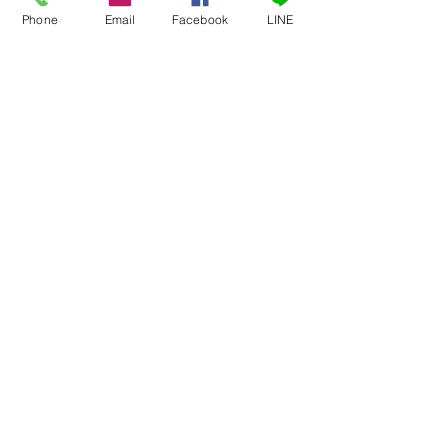
TX（前身為 A20-TX）。
Phone
Email
Facebook
LINE
特色：
方向：TCG 至 USB-C
直角 Neutrik 3.5 mm 迷你插孔
（Mini Jack）（3-pin）
直式 USB-C 接頭
長度：40公分 / 16吋
歐洲製造
https://getop.tv/15g26a
訂閱