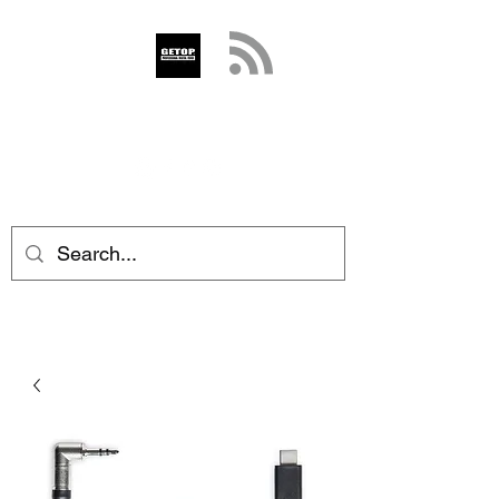
GETOP
info@getop.com
02 7720 9899