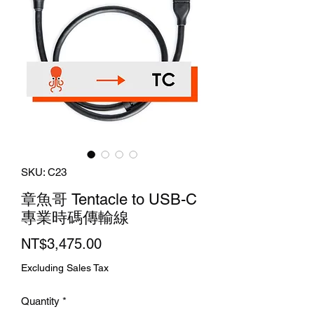
SKU: C23
章魚哥 Tentacle to USB-C
專業時碼傳輸線
Price
NT$3,475.00
Excluding Sales Tax
Quantity
*