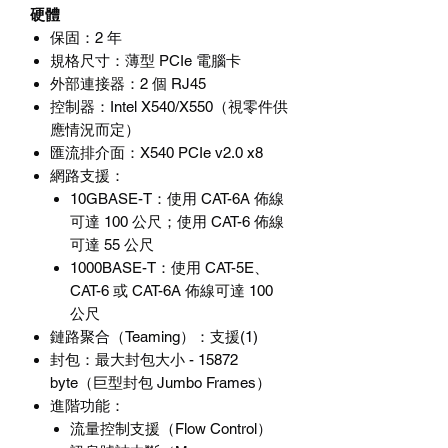
硬體
保固
：
2
年
規格尺寸
：薄型
PCIe
電腦卡
外部連接器
：
2
個
RJ45
控制器
：
Intel X540/X550
（視零件供
應情況而定）
匯流排介面
：
X540 PCIe v2.0 x8
網路支援
：
10GBASE-T
：使用
CAT-6A
佈線
可達
100
公尺；使用
CAT-6
佈線
可達
55
公尺
1000BASE-T
：使用
CAT-5E
、
CAT-6
或
CAT-6A
佈線可達
100
公尺
鏈路聚合（
Teaming
）
：支援
(1)
封包
：最大封包大小
- 15872
byte
（巨型封包
Jumbo Frames
）
進階功能
：
流量控制支援（
Flow Control
）