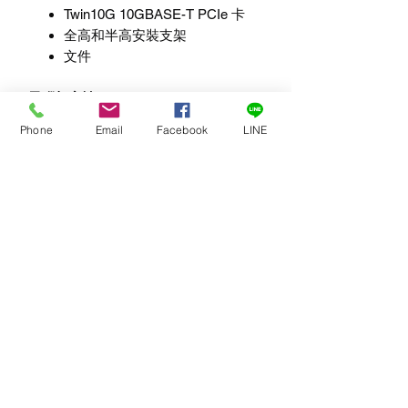
Twin10G 10GBASE-T PCIe
卡
全高和半高安裝支架
文件
電腦相容性
Mac Pro 3,1
、
4,1
、
5,1
、
Phone
Email
Facebook
LINE
7,1
（
2019
）或
14,8
（
2023
）
個人電腦桌機或伺服器
Thunderbolt-to-PCIe
卡擴充系統
作業系統相容性
OS X 10.8.5 - macOS 13
macOS Sonoma 14.4+
Windows 11
、
10
的
64
位元版本；
Server 2022
、
2019
、
2016
Linux - RHEL 8.5/8.4 - SLES 15
SP3
、
12 SP5 - Ubuntu 20.04 LTS
、
18.04 LTS
FreeBSD 13.0/12.3