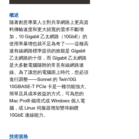
概述
隨著創意專業人士對共享網路上更高資
料傳輸速度和更大頻寬的需求不斷增
加，
10 Gigabit
乙太網路（
10GbE
）的
使用率暴增也就不足為奇了
——
這種高
速有線網路標準提供的效能是
Gigabit
乙太網路的十倍，而
Gigabit
乙太網路
是大多數電腦隨附的常見有線網路連
線。為了讓您的電腦跟上時代，您必須
進行調整
——Sonnet
的
Twin10G
10GBASE-T PCIe
卡是一種功能強大、
簡單且具成本效益的方式，可為您的
Mac Pro®
鐵塔式或
Windows
個人電
腦，或
Linux
伺服器增加雙埠銅纜
10GbE
連線能力。
技術規格