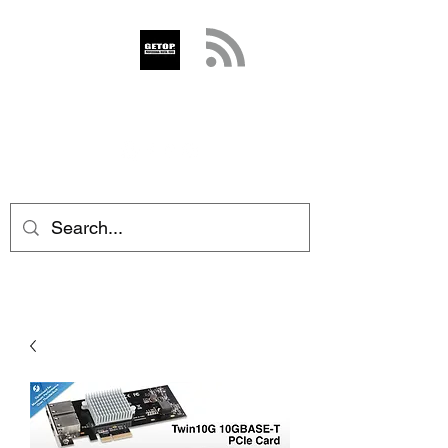
GETOP
info@getop.com
02 7720 9899