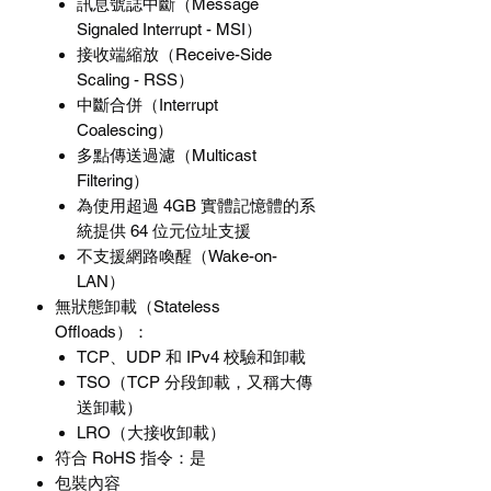
訊息號誌中斷（
Message
Signaled Interrupt - MSI
）
接收端縮放（
Receive-Side
Scaling - RSS
）
中斷合併（
Interrupt
Coalescing
）
多點傳送過濾（
Multicast
Filtering
）
為使用超過
4GB
實體記憶體的系
統提供
64
位元位址支援
不支援網路喚醒（
Wake-on-
LAN
）
無狀態卸載（
Stateless
Offloads
）
：
TCP
、
UDP
和
IPv4
校驗和卸載
TSO
（
TCP
分段卸載，又稱大傳
送卸載）
LRO
（大接收卸載）
符合
RoHS
指令
：是
包裝內容