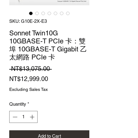
SKU: G10E-2X-E3
Sonnet Twin10G
10GBASE-T PCIe 卡：雙
埠 10GBASE-T Gigabit 乙
太網路 PCIe 卡
Regular
 NT$13,075.00 
Sale
Price
NT$12,999.00
Price
Excluding Sales Tax
Quantity
*
Add to Cart