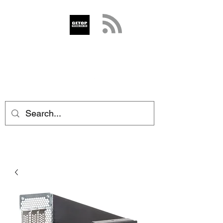
GETOP
info@getop.com
02 7720 9899