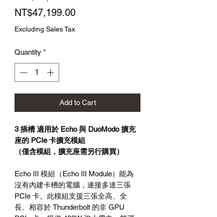
Sale
Price
NT$47,199.00
Price
Excluding Sales Tax
Quantity
*
Add to Cart
3
插槽
適用於
Echo
與
DuoModo
擴充
座的
PCIe
卡擴充模組
（僅含模組，擴充座需另行購買）
Echo III
模組（
Echo III Module
）能為
沒有內建卡槽的電腦，連接多達三張
PCIe
卡。此模組支援三張全高、全
長、相容於
Thunderbolt
的非
GPU