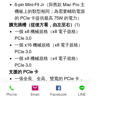
6-pin Mini-Fit Jr
（與舊款
Mac Pro
主
機板上的類型相同；為需要輔助電源
的
PCIe
卡提供最高
75W
的電力）
擴充插槽（從後方看，由左至右）
(1)
一個
x8
機械規格（
x8
電子規格）
PCIe 3.0
一個
x16
機械規格（
x8
電子規格）
PCIe 3.0
一個
x8
機械規格（
x4
電子規格）
PCIe 3.0
支援的
PCIe
卡
一張全長、全高、雙寬的
PCIe
卡，
外加一張單寬卡，或
三張全長、全高、單寬的
PCIe
卡
Phone
Email
Facebook
LINE
電源供應
通用型
400W
，
115-230V AC
，
50-
60 Hz(8)
操作溫度
0ºC
至
35ºC
（
32ºF
至
95ºF
）