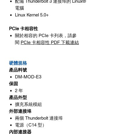
配備
Thunderbolt 3
連接埠的
Linux®
電腦
Linux Kernel 5.0+
PCIe
卡相容性
關於相容的
PCIe
卡列表，請參
閱
PCIe
卡相容性
PDF
下載連結
硬體規格
產品料號
DM-MOD-E3
保固
2
年
產品外型
擴充系統模組
外部連接埠
兩個
Thunderbolt
連接埠
電源（
C14
型）
內部連接器