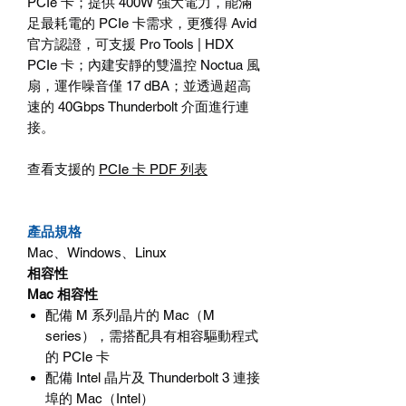
PCIe
卡；提供
400W
強大電力，能滿
足最耗電的
PCIe
卡需求，更獲得
Avid
官方認證，可支援
Pro Tools | HDX
PCIe
卡；內建安靜的雙溫控
Noctua
風
扇，運作噪音僅
17 dBA
；並透過超高
速的
40Gbps Thunderbolt
介面進行連
接。
查看支援的
PCIe
卡
PDF
列表
產品規格
Mac
、
Windows
、
Linux
相容性
Mac
相容性
配備
M
系列晶片的
Mac
（
M
series
），需搭配具有相容驅動程式
的
PCIe
卡
配備
Intel
晶片及
Thunderbolt 3
連接
埠的
Mac
（
Intel
）