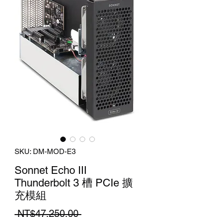
SKU: DM-MOD-E3
Sonnet Echo III
Thunderbolt 3 槽 PCIe 擴
充模組
Regular
 NT$47,250.00 