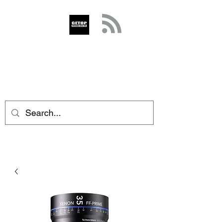
GETOP
info@getop.com
02 7720 9899