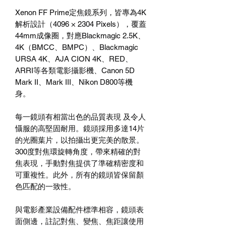
Xenon FF Prime
定焦鏡系列，皆專為
4K
解析設計（
4096 × 2304 Pixels
），覆蓋
44mm
成像圈，對應
Blackmagic 2.5K
、
4K
（
BMCC
、
BMPC
）、
Blackmagic
URSA 4K
、
AJA CION 4K
、
RED
、
ARRI
等各類電影攝影機、
Canon 5D
Mark II
、
Mark III
、
Nikon D800
等機
身。
每一鏡頭有相當出色的品質表現
及令人
懾服的高堅固耐用。鏡頭採用多達
14
片
的光圈葉片，以拍攝出更完美的散景。
300
度對焦環旋轉角度，帶來精確的對
焦表現，手動對焦提供了準確精密度和
可重複性。此外，所有的鏡頭皆保留顏
色匹配的一致性。
與電影產業設備配件標準相容，鏡頭表
面側邊，註記對焦、變焦、焦距讓使用