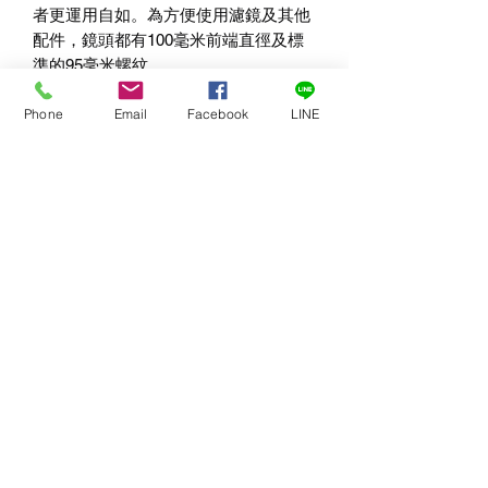
者更運用自如。為方便使用濾鏡及其他
配件，鏡頭都有
100
毫米前端直徑及標
準的
95
毫米螺紋。
Phone
Email
Facebook
LINE
產品特色
針對
4K
解析而設計
適用於電影攝影機及錄影單眼數位相
機
使用全幅感測器
14
片光圈葉片，造就出完美的散景
與電影產業設備及攝影機配件標準相
容
採用統一的前組鏡片直徑及齒輪位
置，更換鏡時無須重新調校配件裝置
位置，全方位提升使用效率
保留顏色匹配的一致性
最小對焦元件
精確的對焦表現，讓工作者能夠更容
易調整銳利度