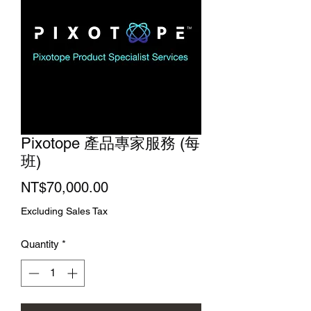
Pixotope 產品專家服務 (每
班)
Price
NT$70,000.00
Excluding Sales Tax
Quantity
*