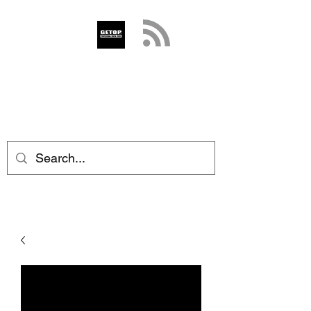
GETOP
info@getop.com
02 7720 9899