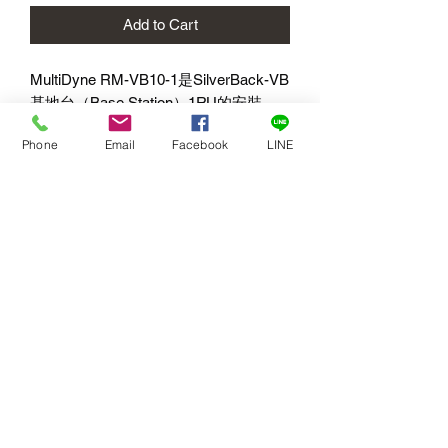
Add to Cart
MultiDyne RM-VB10-1
是
SilverBack-VB
基地台（
Base Station
）
1RU
的安裝
架。
Phone
Email
Facebook
LINE
包裝內容物
1x MultiDyne SilverBack-VB
基地台
1RU
安裝架。
訂閱