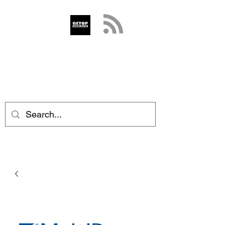
GETOP
info@getop.com
02 7720 9899