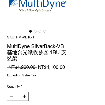
SKU: RM-VB10-1
MultiDyne SilverBack-VB
基地台光纖收發器 1RU 安
裝架
Regular
Sale
 NT$4,200.00 
NT$4,100.00
Price
Price
Excluding Sales Tax
Quantity
*