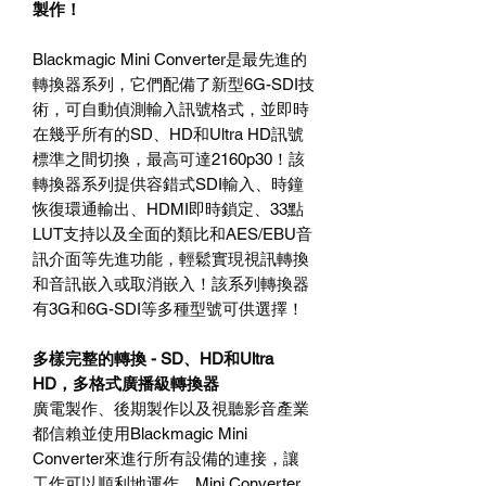
製作！
Blackmagic Mini Converter
是最先進的
轉換器系列，它們配備了新型
6G-SDI
技
術，可自動偵測輸入訊號格式，並即時
在幾乎所有的
SD
、
HD
和
Ultra HD
訊號
標準之間切換，最高可達
2160p30
！該
轉換器系列提供容錯式
SDI
輸入、時鐘
恢復環通輸出、
HDMI
即時鎖定、
33
點
LUT
支持以及全面的類比和
AES/EBU
音
訊介面等先進功能，輕鬆實現視訊轉換
和音訊嵌入或取消嵌入！該系列轉換器
有
3G
和
6G-SDI
等多種型號可供選擇！
多樣完整的轉換
- SD
、
HD
和
Ultra
HD
，多格式廣播級轉換器
廣電製作、後期製作以及視聽影音產業
都信賴並使用
Blackmagic Mini
Converter
來進行所有設備的連接，讓
工作可以順利地運作。
Mini Converter