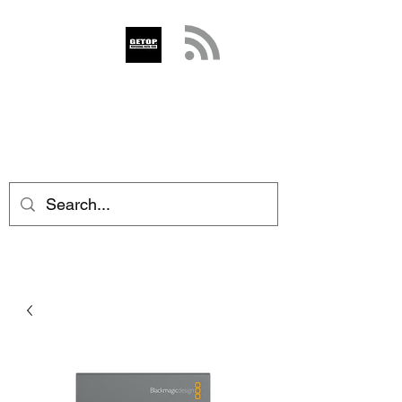
GETOP
info@getop.com
02 7720 9899