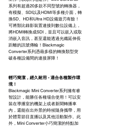
系列有超過
20
多款不同型號的轉換器，
有模擬、
SDI
以及
HDMI
等多種介面，轉
換
SD
、
HD
和
Ultra HD
設備遊刃有餘！
可將類比錄影裝置連接到數位設備上，
將
HDMI
轉換成
SDI
，並且可以嵌入或取
消嵌入音訊，甚至還能透過光纖延伸長
距離的訊號傳輸！
Blackmagic
Converter
系列憑藉多樣的轉換類型突
破各種設備間的連接屏障！
輕巧簡潔，經久耐用
-
適合各種製作環
境！
Blackmagic Mini Converter
系列擁有睿
智設計，能勝任各種場合使用！可以安
裝在導播室的機架上或者新聞轉播車
內，還能在出外景的時候隨身攜帶，用
於體育節目直播以及其他活動製作。此
外，
Mini Converter
小巧簡潔的特點加