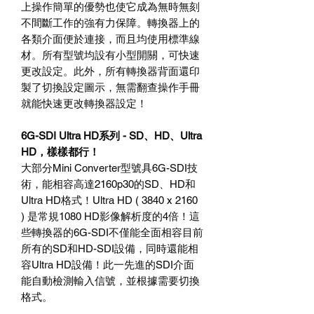
上操作簡單的優勢也使它成為無時無刻
不間斷工作的強有力保障。轉換器上的
各類介面便於連接，而且均使用標準線
材。所有型號均設有小型開關，可快速
更改設定。此外，所有轉換器背面還印
製了切換設定圖示，無需翻查操作手冊
就能快速更改轉換器設定！
6G-SDI Ultra HD
系列
- SD
、
HD
、
Ultra
HD
，樣樣都行！
大部分
Mini Converter
型號具
6G-SDI
技
術，能相容高達
2160p30
的
SD
、
HD
和
Ultra HD
格式！
Ultra HD ( 3840 x 2160
)
是常規
1080 HD
影像解析度的
4
倍！這
些轉換器的
6G-SDI
不僅能全面相容目前
所有的
SD
和
HD-SDI
設備，同時還能相
容
Ultra HD
設備！此一先進的
SDI
介面
能自動檢測輸入信號，並根據需要切換
格式。