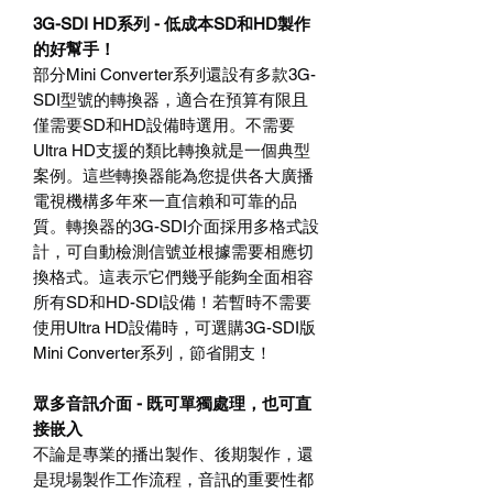
3G-SDI HD
系列
-
低成本
SD
和
HD
製作
的好幫手！
部分
Mini Converter
系列還設有多款
3G-
SDI
型號的轉換器，適合在預算有限且
僅需要
SD
和
HD
設備時選用。不需要
Ultra HD
支援的類比轉換就是一個典型
案例。這些轉換器能為您提供各大廣播
電視機構多年來一直信賴和可靠的品
質。轉換器的
3G-SDI
介面採用多格式設
計，可自動檢測信號並根據需要相應切
換格式。這表示它們幾乎能夠全面相容
所有
SD
和
HD-SDI
設備！若暫時不需要
使用
Ultra HD
設備時，可選購
3G-SDI
版
Mini Converter
系列，節省開支！
眾多音訊介面
-
既可單獨處理，也可直
接嵌入
不論是專業的播出製作、後期製作，還
是現場製作工作流程，音訊的重要性都