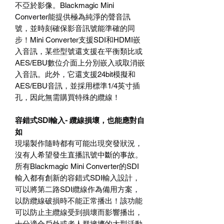
不亞於影像。
Blackmagic Mini
Converter
能提供極為純淨的聲音訊
號，並時刻確保影音訊
號能
準確的同
步！
Mini Converter
支援
SDI
和
HDMI
嵌
入音訊，某些型號還支援在平衡類比或
AES/EBU
數位介面上分別嵌入或取消嵌
入音訊。此外，它還支援
24bit
模擬和
AES/EBU
音訊，並採用標準
1/4
英寸插
孔，因此無需購買特殊的纜線！
容錯式
SDI
輸入
-
纜線損壞，也能應對自
如
現場製作隨時都有可能出現突發狀況，
沒有人希望發生直播訊號中斷的事故。
所有
Blackmagic Mini Converter
的
SDI
輸入都有創新的容錯式
SDI
輸入設計，
可以將第二路
SDI
纜線作為備用方案，
以防纜線破損時不能正常播出！該功能
可以防止主纜線受到損壞而影響播出，
十分適合戶外或者人群擁擠的大型活動