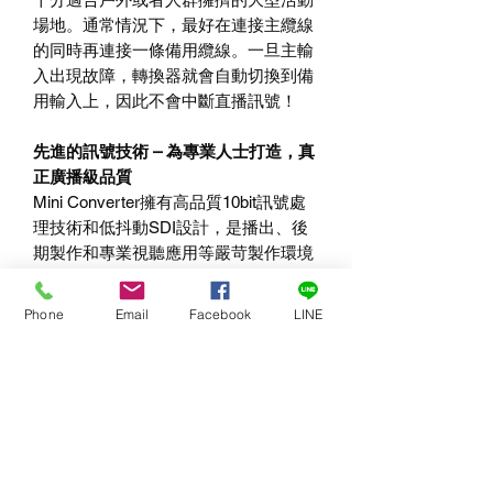
場地。通常情況下，最好在連接主纜線
的同時再連接一條備用纜線。一旦主輸
入出現故障，轉換器就會自動切換到備
用輸入上，因此不會中斷直播訊號！
先進的訊號技術
–
為專業人士打造，真
正廣播級品質
Mini Converter
擁有高品質
10bit
訊號處
理技術和低抖動
SDI
設計，是播出、後
期製作和專業視聽應用等嚴苛製作環境
的理想選擇。可將類比和數位訊號轉換
時的雜訊降至極低；而它的
SDI
低抖動
Phone
Email
Facebook
LINE
特性和全面的
SDI
時序重建功能還可在
長距離傳輸時確保影像品質。某些型號
還支援上
/
下
/
交叉變換，可輕鬆處理
PAL
和
NTSC SD
標準訊號格式轉換，以及
高達
3840 x 2160 Ultra HD
解析度等大
量
HD
格式轉換！