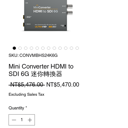
SKU: CONVMBHS24K6G
Mini Converter HDMI to
SDI 6G 迷你轉換器
Regular
Sale
 NT$5,476.00 
NT$5,470.00
Price
Price
Excluding Sales Tax
Quantity
*