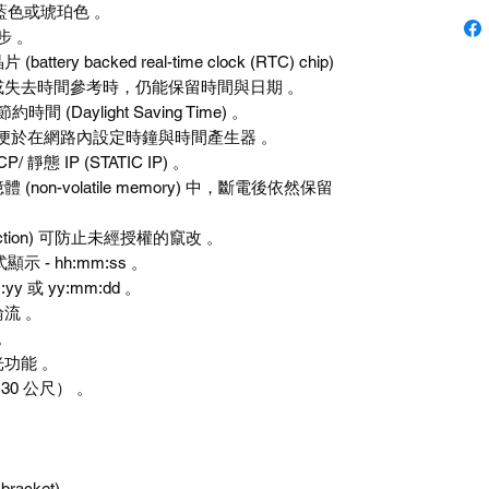
藍色或琥珀色 。
步 。
y backed real-time clock (RTC) chip)
失去時間參考時，仍能保留時間與日期 。
時間 (Daylight Saving Time) 。
工具，便於在網路內設定時鐘與時間產生器 。
 IP (STATIC IP) 。
on-volatile memory) 中，斷電後依然保留
tection) 可防止未經授權的竄改 。
示 - hh:mm:ss 。
:yy 或 yy:mm:dd 。
流 。
 。
功能 。
呎（30 公尺） 。
racket) 。