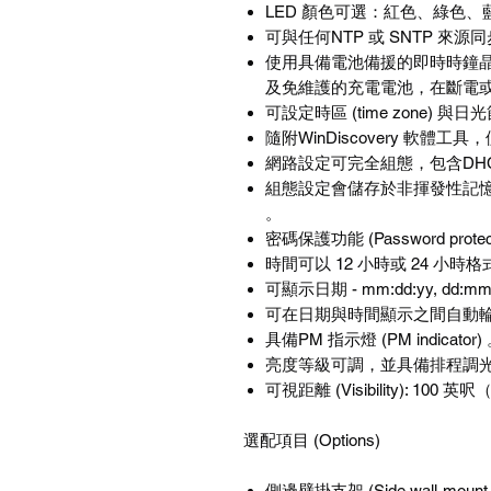
LED 顏色可選：紅色、綠色、
可與任何NTP 或 SNTP 來源同
使用具備電池備援的即時時鐘晶片 (batter
及免維護的充電電池，在斷電或
可設定時區 (time zone) 與日光節約
隨附WinDiscovery 軟體
網路設定可完全組態，包含DHCP/ 靜態
組態設定會儲存於非揮發性記憶體 (n
。
密碼保護功能 (Password pro
時間可以 12 小時或 24 小時格式顯
可顯示日期 - mm:dd:yy, dd:mm
可在日期與時間顯示之間自動輪
具備PM 指示燈 (PM indicator)
亮度等級可調，並具備排程調光
可視距離 (Visibility): 100 英
選配項目 (Options)
側邊壁掛支架 (Side wall-mount b