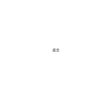
訂閱
提交
02 7720 9899
©2019 by
GETOP
Systems
Inc.
jianda information industry co.,
ltd.