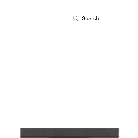
ts
Video
Services
Groups
更多
inf