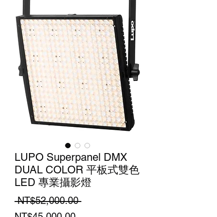
LUPO Superpanel DMX
DUAL COLOR 平板式雙色
LED 專業攝影燈
Regular
 NT$52,000.00 
Sale
Price
NT$45,000.00