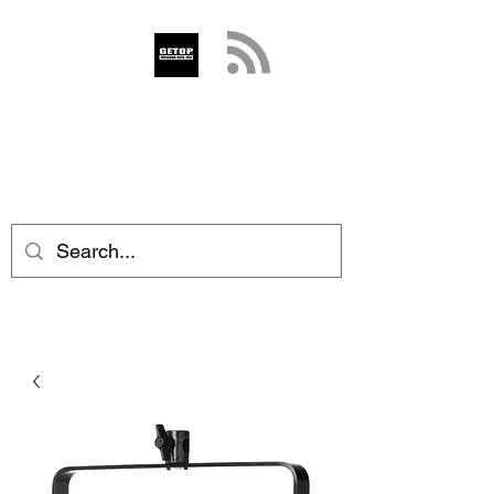
GETOP
info@getop.com
02 7720 9899