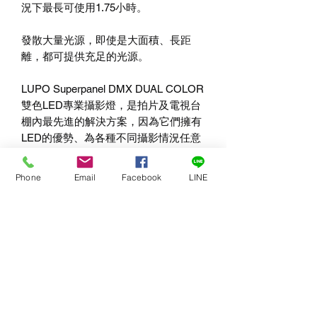
況下最長可使用1.75小時。
發散大量光源，即使是大面積、長距
離，都可提供充足的光源。
LUPO Superpanel DMX DUAL COLOR
雙色LED專業攝影燈，是拍片及電視台
棚內最先進的解決方案，因為它們擁有
LED的優勢、為各種不同攝影情況任意
調整平衡的燈光。
Phone
Email
Facebook
LINE
技術規格：
400顆表貼式 LED，具“真實色彩
（True Colors）”技術。
CRI> 95。
LED具有高效能（與一般平板式LED
燈相比，約八倍的亮度）。
色溫：從5600 °K至3200 °K可變。
LUX at 1m：22,000。
超級輕、小，攜帶方便（僅2.3