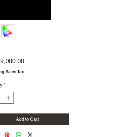
Price
9,000.00
ng Sales Tax
ty
*
Add to Cart