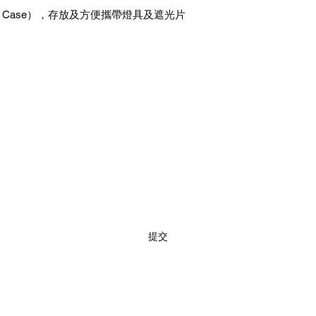
 Case
），存放及方便攜帶
燈具及遮光片
訂閱
提交
02 7720 9899