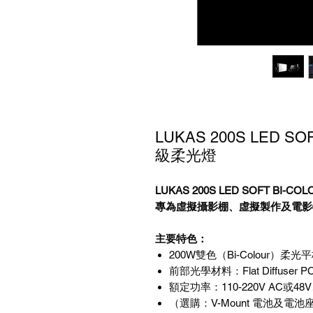
LUKAS 200S LED SO
級柔光燈
LUKAS 200S LED SOFT BI-C
專為虛擬攝影棚、虛擬製作及電影
主要特色：
200W
雙色（
Bi-Colour
）柔光平
前部光學材料：
Flat Diffuser P
額定功率：
110-220V AC
或
48V
（選購：
V-Mount
電池及電池