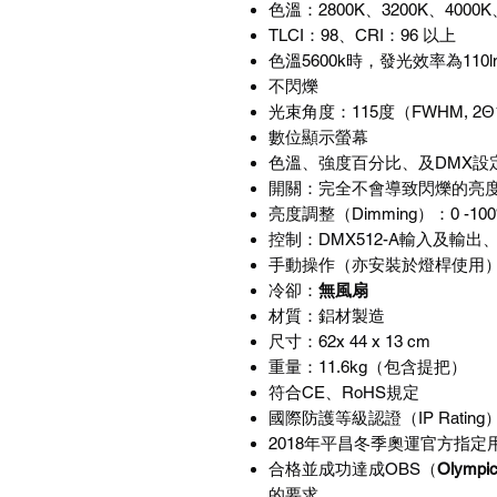
色溫：
2800K
、
3200K
、
4000K
TLCI
：
98
、
CRI
：
96
以上
色溫
5600k
時，發光效率為
110
不閃爍
光束角度：
115
度（
FWHM, 2Θ
數位顯示螢幕
色溫、強度百分比、及
DMX
設
開關：完全不會導致閃爍的亮
亮度調整（
Dimming
）：
0 -10
控制：
DMX512-A
輸入及輸出
手動操作（
亦安裝於燈桿使用
冷卻：
無風扇
材質：鋁材製造
尺寸：
62x 44 x 13 cm
重量：
11.6kg
（包含提把）
符合
CE
、
RoHS
規定
國際防護等級認證
（
IP Rating
2018
年平昌冬季奧運官方指定
合格並成功達成
OBS
（
Olympic
的要求