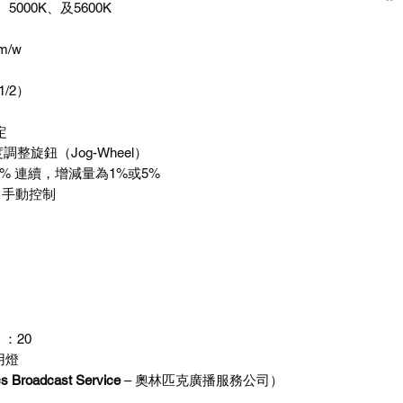
、
5000K
、及
5600K
lm/w
1/2
）
定
度調整旋鈕（
Jog-Wheel
）
0%
連續，增減量為
1%
或
5%
、手動控制
）
）：
20
用燈
s Broadcast Service
–
奧林匹克廣播服務公司
）