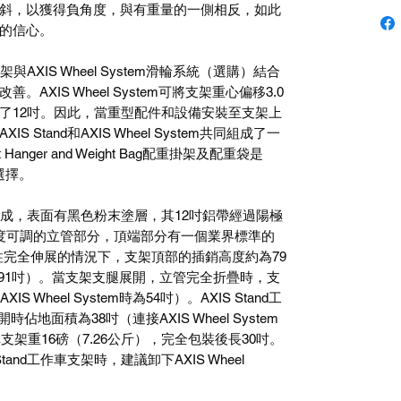
斜，以獲得負角度，與有重量的一側相反，如此
的信心。
架與AXIS Wheel System滑輪系統（選購）結合
XIS Wheel System可將支架重心偏移3.0
了12吋。因此，當重型配件和設備安裝至支架上
Stand和AXIS Wheel System共同組成了一
Hanger and Weight Bag配重掛架及配重袋是
選擇。
和鋼製成，表面有黑色粉末塗層，其12吋鋁帶經過陽極
度可調的立管部分，頂端部分有一個業界標準的
柱完全伸展的情況下，支架頂部的插銷高度約為79
tem時為91吋）。當支架支腿展開，立管完全折疊時，支
Wheel System時為54吋）。AXIS Stand工
佔地面積為38吋（連接AXIS Wheel System
作車支架重16磅（7.26公斤），完全包裝後長30吋。
and工作車支架時，建議卸下AXIS Wheel