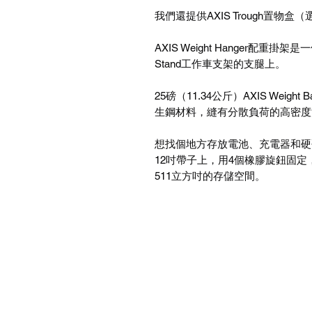
我們還提供AXIS Trough置
AXIS Weight Hanger配
Stand工作車支架的支腿上。
25磅（11.34公斤）AXIS Wei
生鋼材料，縫有分散負荷的高密度
想找個地方存放電池、充電器和硬碟嗎？
12吋帶子上，用4個橡膠旋鈕固
511立方吋的存儲空間。