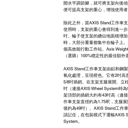
開水平調節腳，就可將支架向後傾
便可提高支架的重心，增強使用者
除此之外，當AXIS Stand工作車支
使用時，支架的重心會得到進一步改善。A
吋。輪子使支架的總佔地面積增加
時，大部分重量都集中在輪子上。AXIS 
個高效能行動工作站。Axis Weight 
（選購）100%穩定性的最佳額外
AXIS Stand工作車支架由鋁
氧化處理，呈現橙色。它有2吋高
5/8吋插銷。在支架支腿展開、立
吋（連接AXIS Wheel Sys
架頂部的插銷大約有43吋高（連接AXIS 
作車支架直徑約為1.75呎，支腿展開時
後約為49吋）。AXIS Stand工
請記住，在包裝模式下運輸AXIS St
System。