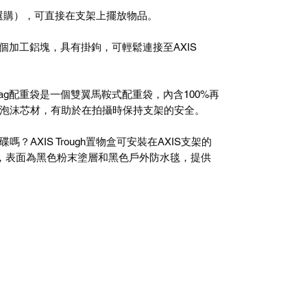
物盒（選購），可直接在支架上擺放物品。
重掛架是一個加工鋁塊，具有掛鉤，可輕鬆連接至AXIS
ght Bag配重袋是一個雙翼馬鞍式配重袋，內含100%再
泡沫芯材，有助於在拍攝時保持支架的安全。
AXIS Trough置物盒可安裝在AXIS支架的
定，表面為黑色粉末塗層和黑色戶外防水毯，提供