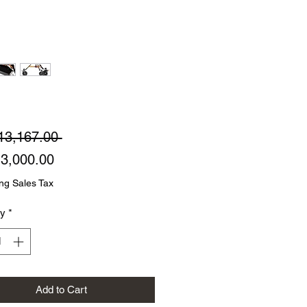
Regular
13,167.00 
Sale
Price
3,000.00
Price
ng Sales Tax
ty
*
Add to Cart