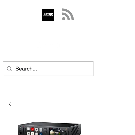
GETOP
info@getop.com
02 7720 9899