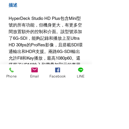
描述
HyperDeck Studio HD Plus包含Mini型
號的所有功能，但機身更大，有更多空
間放置額外的控制和介面。該型號添加
了6G-SDI，能夠記錄和播放上至Ultra
HD 30fps的ProRes影像，且搭載SDI環
通輸出和HDR支援。兩路6G-SDI輸出
允許Fill和Key播放，最高1080p60。還
搭載了HDMI輸入和帶疊加顯示的專用
3G-SDI監看輸出。在前面板按下任何按
Phone
Email
Facebook
LINE
鈕後，訊號都會被發送到專用的RS-422
遠端輸出上，並且DC電源是廣播級的
XLR介面。同時前面板搭載了更優質的
播放控制按鈕，一個耳機插孔和內建揚
聲器。
詳細的產品介紹：
https://bit.ly/3Ca3aJ0