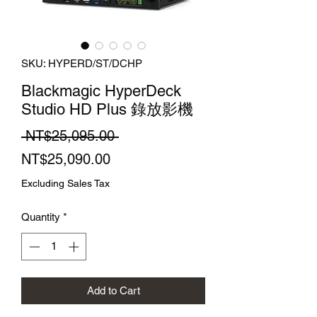
SKU: HYPERD/ST/DCHP
Blackmagic HyperDeck
Studio HD Plus 錄放影機
Regular
 NT$25,095.00 
Sale
Price
NT$25,090.00
Price
Excluding Sales Tax
Quantity
*
Add to Cart