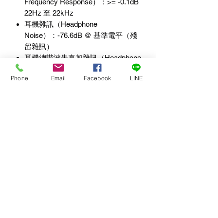
Frequency Response
）：
>= -0.1dB
22Hz
至
22kHz
耳機雜訊（
Headphone
Noise
）：
-76.6dB @
基準電平（殘
留雜訊）
耳機總諧波失真加雜訊（
Headphone
THD + Noise
）（
ref=8dBu
）：
Phone
Email
Facebook
LINE
0.008% @ 1kHz
耳機音量旋鈕範圍（
Headphone
Volume Pot Range
）：
+10dB
至關
閉（可選配置：
+10dB
至
-30dB
）
耳機阻抗：
200 - 2000 Ohms
Dante/AES67
網路介面（
Network
Interface
）：
取樣頻率：
48kHz
解析度：
24 Bit
可配置為
AES67
網路上／下
32
個音訊頻道
電源