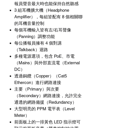
報員聲音最大時也能保持自然聽感
3
組耳機擴大機（
Headphone
Amplifier
），每組皆配有
8
個相關聯
的耳機音量控制
每個耳機輸入皆有左
/
右耳聲像
（
Panning
）調整功能
每位播報員擁有
4
個對講
（
Talkback
）迴路
多種電源選項，包含
PoE
、市電
（
Mains
）與外部直流電（
External
DC
）
透過銅纜（
Copper
）（
Cat5
Ethercon
）進行網路連接
主要（
Primary
）與次要
（
Secondary
）網路連接，允許完全
通透的網路備援（
Redundancy
）
大型明亮的
PPM
電平表（
Level
Meter
）
前面板上的一排黃色
LED
指示燈可