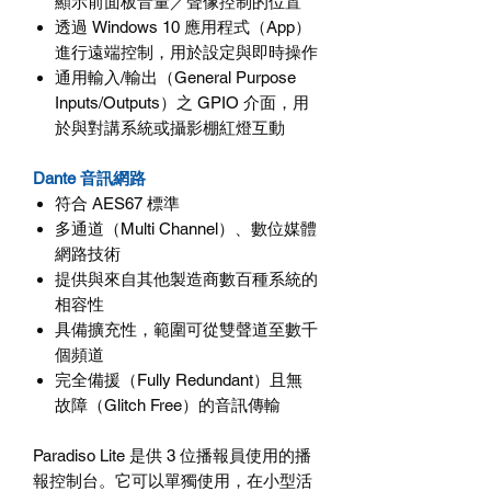
顯示前面板音量／聲像控制的位置
透過
Windows 10
應用程式（
App
）
進行遠端控制，用於設定與即時操作
通用輸入
/
輸出（
General Purpose
Inputs/Outputs
）之
GPIO
介面，用
於與對講系統或攝影棚紅燈互動
Dante 音訊網路
符合
AES67
標準
多通道（
Multi Channel
）、數位媒體
網路技術
提供與來自其他製造商數百種系統的
相容性
具備擴充性，範圍可從雙聲道至數千
個頻道
完全備援（
Fully Redundant
）且無
故障（
Glitch Free
）的音訊傳輸
Paradiso Lite
是供
3
位播報員使用的播
報控制台。它可以單獨使用，在小型活