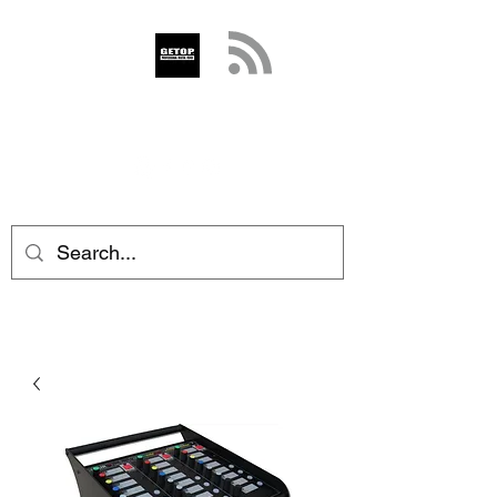
GETOP
info@getop.com
02 7720 9899