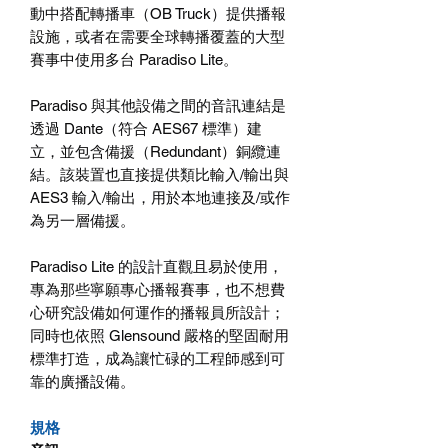
動中搭配轉播車（
OB Truck
）提供播報
設施，或者在需要全球轉播覆蓋的大型
賽事中使用多台
Paradiso Lite
。
Paradiso
與其他設備之間的音訊連結是
透過
Dante
（符合
AES67
標準）建
立，並包含備援（
Redundant
）銅纜連
結。該裝置也直接提供類比輸入
/
輸出與
AES3
輸入
/
輸出，用於本地連接及
/
或作
為另一層備援。
Paradiso Lite
的設計直觀且易於使用，
專為那些寧願專心播報賽事，也不想費
心研究設備如何運作的播報員所設計；
同時也依照 Glensound 嚴格的堅固耐用
標準打造，成為讓忙碌的工程師感到可
靠的廣播設備。
規格