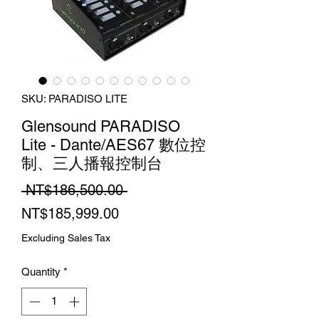
SKU: PARADISO LITE
Glensound PARADISO
Lite - Dante/AES67 數位控
制、三人播報控制台
Regular
 NT$186,500.00 
Sale
Price
NT$185,999.00
Price
Excluding Sales Tax
Quantity
*