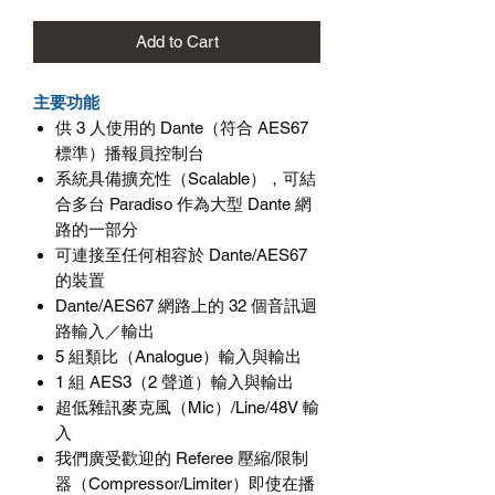
Add to Cart
主要功能
供
3
人使用的
Dante
（符合
AES67
標準）播報員控制台
系統具備擴充性（
Scalable
），可結
合多台
Paradiso
作為大型
Dante
網
路的一部分
可連接至任何相容於
Dante/AES67
的裝置
Dante/AES67
網路上的
32
個音訊迴
路輸入／輸出
5
組類比（
Analogue
）輸入與輸出
1
組
AES3
（
2
聲道）輸入與輸出
超低雜訊麥克風（
Mic
）
/Line/48V
輸
入
我們廣受歡迎的
Referee
壓縮
/
限制
器（
Compressor/Limiter
）即使在播