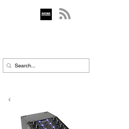
GETOP
info@getop.com
02 7720 9899