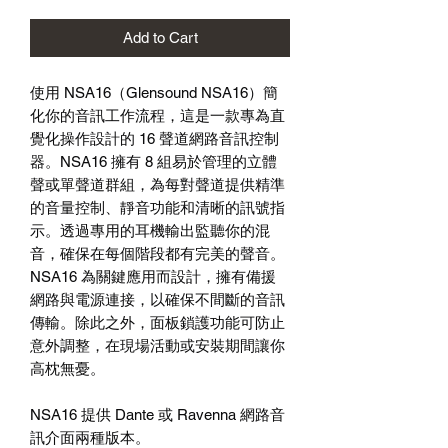
Add to Cart
使用
NSA16
（
Glensound NSA16
）簡
化你的音訊工作流程，這是一款專為直
覺化操作設計的
16
聲道網路音訊控制
器。
NSA16
擁有
8
組易於管理的立體
聲或單聲道群組，為每對聲道提供精準
的音量控制、靜音功能和清晰的訊號指
示。透過專用的耳機輸出監聽你的混
音，確保在每個階段都有完美的聲音。
NSA16
為關鍵應用而設計，擁有備援
網路與電源連接，以確保不間斷的音訊
傳輸。除此之外，面板鎖護功能可防止
意外調整，在現場活動或安裝期間讓你
高枕無憂。
NSA16
提供
Dante
或
Ravenna
網路音
訊介面兩種版本。