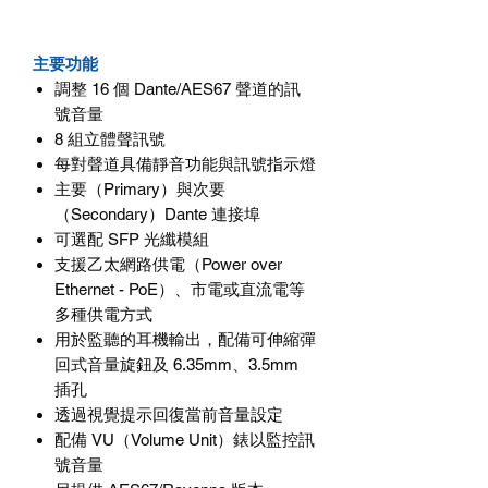
主要功能
調整
16
個
Dante/AES67
聲道的訊
號音量
8
組立體聲訊號
每對聲道具備靜音功能與訊號指示燈
主要（
Primary
）與次要
（
Secondary
）
Dante
連接埠
可選配
SFP
光纖模組
支援乙太網路供電（
Power over
Ethernet - PoE
）、市電或直流電等
多種供電方式
用於監聽的耳機輸出，配備可伸縮彈
回式音量旋鈕及
6.35mm
、
3.5mm
插孔
透過視覺提示回復當前音量設定
配備
VU
（
Volume Unit
）錶以監控訊
號音量