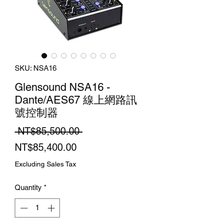
SKU: NSA16
Glensound NSA16 -
Dante/AES67 線上網路訊
號控制器
Regular
 NT$85,500.00 
Sale
Price
NT$85,400.00
Price
Excluding Sales Tax
Quantity
*