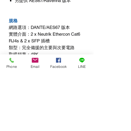
另提供
AES67/Ravenna
版本
規格
網路選項：
DANTE/AES67
版本
實體介面：
2 x Neutrik Ethercon Cat6
RJ4s & 2 x SFP
插槽
類型：完全備援的主要與次要電路
取樣頻率：
48K
解析度：
24
位元（
Bit
）
Phone
Email
Facebook
LINE
控制與路由：透過免費的
Dante
Controller
AES67
：可設定為
AES67
（
AES67
）
RAVENNA/AES67
版本
實體介面：
2 x Neutrik Ethercon Cat6
RJ45s & 2 x SFP
插槽
類型：完全備援的主要與次要電路
AES67
：是
高取樣率：
44.1kHz - 192kHz
PTPv2
：主控或從屬，
IEEE-1588-2008