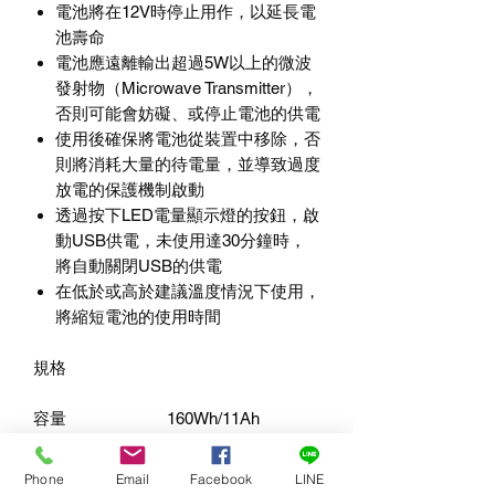
電池將在
12V
時停止用作，以延長電
池壽命
電池應遠離輸出超過
5W
以上的微波
發射物（
Microwave Transmitter
），
否則可能會妨礙、或停止電池的供電
使用後確保將電池從裝置中移除，否
則將消耗大量的待電量，並導致過度
放電的保護機制啟動
透過按下
LED
電量顯示燈的按鈕，啟
動
USB
供電，未使用達
30
分鐘時，
將自動關閉
USB
的供電
在低於或高於建議溫度情況下使用，
將縮短電池的使用時間
規格
容量
160Wh/11Ah
195Wh/13.5Ah
額定電壓
14.4V
Phone
Email
Facebook
LINE
充電電壓
16.8V