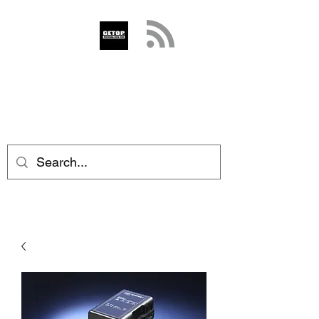
GETOP
info@getop.com
02 7720 9899