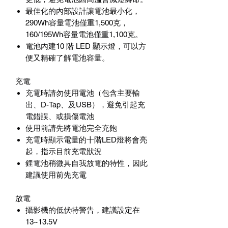
最佳化的內部設計讓電池最小化，
290Wh
容量電池僅重
1,500
克，
160/195Wh
容量電池僅重
1,100
克。
電池內建
10
階
LED
顯示燈，可以方
便又精確了解電池容量。
充電
充電時請勿使用電池（包含主要輸
出、
D-Tap
、及
USB
），避免引起充
電錯誤、或損傷電池
使用前請先將電池完全充飽
充電時顯示電量的十階
LED
燈將會亮
起，指示目前充電狀況
鋰電池稍微具自我放電的特性，因此
建議使用前先充電
放電
攝影機的低伏特警告，建議設定在
13~13.5V