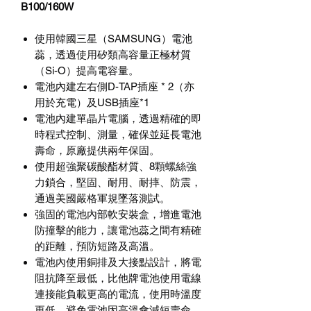
B100/160W
使用韓國三星（
SAMSUNG
）電池
蕊，透過使用矽類高容量正極材質
（
Si-O
）提高電容量。
電池內建左右側
D-TAP
插座
* 2
（亦
用於充電）及
USB
插座
*1
電池內建單晶片電腦，透過精確的即
時程式控制、測量，確保並延長電池
壽命，原廠提供兩年保固。
使用超強聚碳酸酯材質、
8
顆螺絲強
力鎖合，堅固、耐用、耐摔、防震，
通過美國嚴格軍規墜落測試。
強固的電池內部軟安裝盒，增進電池
防撞擊的能力，讓電池蕊之間有精確
的距離，預防短路及高溫。
電池內使用銅排及大接點設計，將電
阻抗降至最低，比他牌電池使用電線
連接能負載更高的電流，使用時溫度
更低，避免電池因高溫會減短壽命。