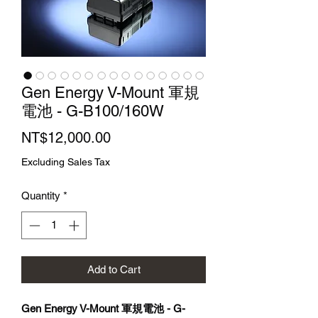
Gen Energy V-Mount 軍規
電池 - G-B100/160W
Price
NT$12,000.00
Excluding Sales Tax
Quantity
*
Add to Cart
Gen Energy V-Mount 軍規
電池 -
G-