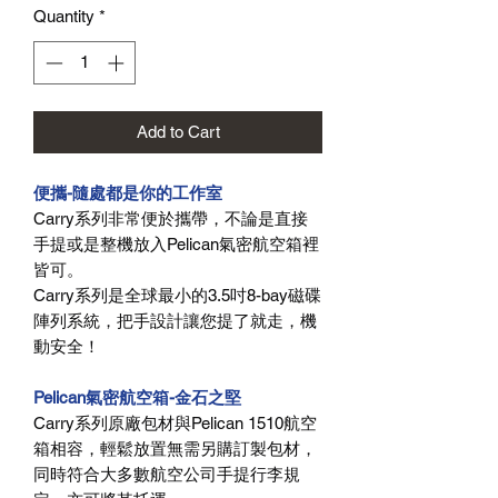
Quantity
*
Add to Cart
便攜-隨處都是你的工作室
Carry系列非常便於攜帶，不論是直接
手提或是整機放入Pelican氣密航空箱裡
皆可。
Carry系列是全球最小的3.5吋8-bay磁碟
陣列系統，把手設計讓您提了就走，機
動安全！
Pelican氣密航空箱-金石之堅
Carry系列原廠包材與Pelican 1510航空
箱相容，輕鬆放置無需另購訂製包材，
同時符合大多數航空公司手提行李規