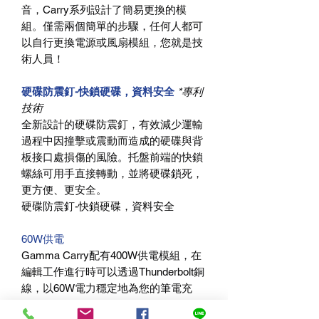
音，Carry系列設計了簡易更換的模
組。僅需兩個簡單的步驟，任何人都可
以自行更換電源或風扇模組，您就是技
術人員！
硬碟防震釘-快鎖硬碟，資料安全
*專利
技術
全新設計的硬碟防震釘，有效減少運輸
過程中因撞擊或震動而造成的硬碟與背
板接口處損傷的風險。托盤前端的快鎖
螺絲可用手直接轉動，並將硬碟鎖死，
更方便、更安全。
硬碟防震釘-快鎖硬碟，資料安全
60W供電
Gamma Carry配有400W供電模組，在
編輯工作進行時可以透過Thunderbolt銅
線，以60W電力穩定地為您的筆電充
電。