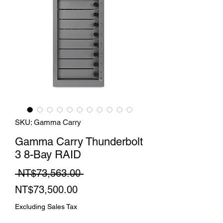
SKU: Gamma Carry
Gamma Carry Thunderbolt
3 8-Bay RAID
Regular
 NT$73,563.00 
Sale
Price
NT$73,500.00
Price
Excluding Sales Tax