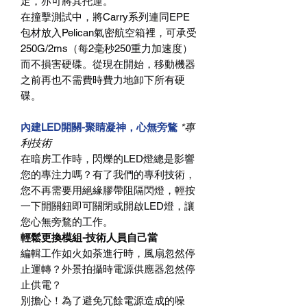
定，亦可將其托運。
在撞擊測試中，將Carry系列連同EPE
包材放入Pelican氣密航空箱裡，可承受
250G/2ms（每2毫秒250重力加速度）
而不損害硬碟。從現在開始，移動機器
之前再也不需費時費力地卸下所有硬
碟。
內建LED開關-聚睛凝神，心無旁鶩
*專
利技術
在暗房工作時，閃爍的LED燈總是影響
您的專注力嗎？有了我們的專利技術，
您不再需要用絕緣膠帶阻隔閃燈，輕按
一下開關鈕即可關閉或開啟LED燈，讓
您心無旁鶩的工作。
輕鬆更換模組-技術人員自己當
編輯工作如火如荼進行時，風扇忽然停
止運轉？外景拍攝時電源供應器忽然停
止供電？
別擔心！為了避免冗餘電源造成的噪