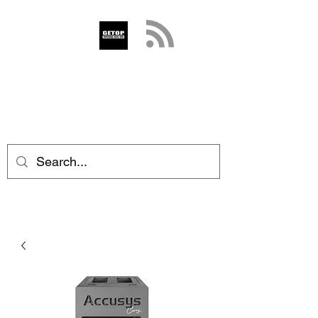
GETOP
info@getop.com
02 7720 9899