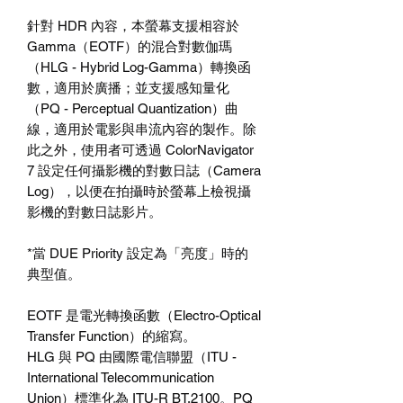
針對
HDR
內容，本螢幕支援相容於
Gamma
（
EOTF
）的混合對數伽瑪
（
HLG - Hybrid Log-Gamma
）轉換函
數，適用於廣播；並支援感知量化
（
PQ - Perceptual Quantization
）曲
線，適用於電影與串流內容的製作。除
此之外，使用者可透過
ColorNavigator
7
設定任何攝影機的對數日誌（
Camera
Log
），以便在拍攝時於螢幕上檢視攝
影機的對數日誌影片。
*
當
DUE Priority
設定為「亮度」時的
典型值。
EOTF
是電光轉換函數（
Electro-Optical
Transfer Function
）的縮寫。
HLG
與
PQ
由國際電信聯盟（
ITU -
International Telecommunication
Union
）標準化為
ITU-R BT.2100
。
PQ