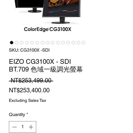
SKU: CG3100X -SDI
EIZO CG3100X - SDI
BT.709 色域一級調光螢幕
Regular
 NT$253,499.00 
Sale
Price
NT$253,400.00
Price
Excluding Sales Tax
Quantity
*