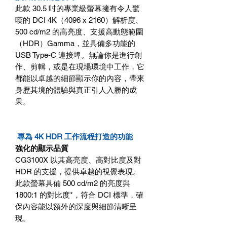
此款
30.5
吋的專業級螢幕擁有令人驚
嘆的
DCI 4K
（
4096 x 2160
）解析度、
500 cd/m2
的高亮度、支援高動態範圍
（
HDR
）
Gamma
，並具備多功能的
USB Type-C
連接埠。無論你是進行創
作、剪輯，或是在現場環境中工作，它
都能以卓越的細節顯示你的內容，帶來
身歷其境的體驗與真正引人入勝的成
果。
專為 4K HDR 工作流程打造的功能
強化的顯示品質
CG3100X
以其高亮度、高對比度及對
HDR
的支援，提供卓越的視覺表現。
此款螢幕具備
500 cd/m2
的亮度與
1800:1
的對比度
*
，符合
DCI
標準，確
保內容能以額外的深度與細節清晰呈
現。