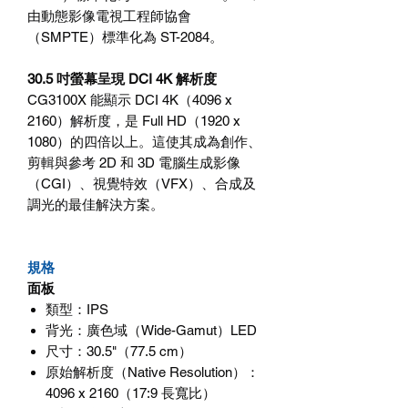
由動態影像電視工程師協會
（
SMPTE
）標準化為
ST-2084
。
30.5
吋螢幕呈現
DCI 4K
解析度
CG3100X
能顯示
DCI 4K
（
4096 x
2160
）解析度，是
Full HD
（
1920 x
1080
）的四倍以上。這使其成為創作、
剪輯與參考
2D
和
3D
電腦生成影像
（
CGI
）、視覺特效（
VFX
）、合成及
調光的最佳解決方案。
規格
面板
類型
：
IPS
背光
：廣色域（
Wide-Gamut
）
LED
尺寸
：
30.5"
（
77.5 cm
）
原始解析度（
Native Resolution
）
：
4096 x 2160
（
17:9
長寬比）