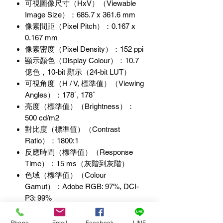
可視圖像尺寸（
HxV
）（
Viewable
Image Size
）
：
685.7 x 361.6 mm
像素間距（
Pixel Pitch
）
：
0.167 x
0.167 mm
像素密度（
Pixel Density
）
：
152 ppi
顯示顏色（
Display Colour
）
：
10.7
億色，
10-bit
顯示（
24-bit LUT
）
可視角度（
H / V,
標準值）（
Viewing
Angles
）
：
178˚, 178˚
亮度（標準值）（
Brightness
）
：
500 cd/m2
對比度（標準值）（
Contrast
Ratio
）
：
1800:1
反應時間（標準值）（
Response
Time
）
：
15 ms
（灰階到灰階）
色域（標準值）（
Colour
Gamut
）
：
Adobe RGB: 97%, DCI-
P3: 99%
視訊訊號
Phone
Email
Facebook
LINE