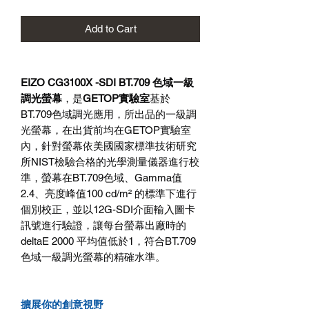
Add to Cart
EIZO CG3100X -SDI BT.709 色域一級
調光螢幕
，是
GETOP
實驗室
基於
BT.709色域調光應用，所出品的一級調
光螢幕，在出貨前均在GETOP實驗室
內，針對螢幕依美國國家標準技術研究
所NIST檢驗合格的光學測量儀器進行校
準，螢幕在BT.709色域、Gamma值
2.4、亮度峰值100 cd/m² 的標準下進行
個別校正，並以12G-SDI介面輸入圖卡
訊號進行驗證，讓每台螢幕出廠時的
deltaE 2000 平均值低於1，符合BT.709
色域一級調光螢幕的精確水準。
擴展你的創意視野