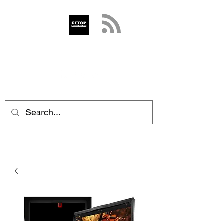
GETOP
info@getop.com
02 7720 9899