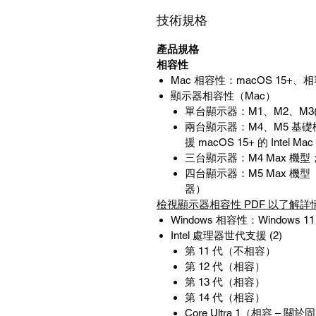
技術規格
產品規格
相容性
Mac
相容性
：
macOS 15+
、相
顯示器相容性（
Mac
）
單台顯示器：
M1
、
M2
、
M3
兩台顯示器：
M4
、
M5
基礎
援
macOS 15+
的
Intel Mac
三台顯示器：
M4 Max
機型
四台顯示器：
M5 Max
機型
器）
檢視顯示器相容性
PDF
以了解詳
Windows
相容性
：
Windows 11
Intel
處理器世代支援
(2)
第
11
代（不相容）
第
12
代（相容）
第
13
代（相容）
第
14
代（相容）
Core Ultra 1
（相容
–
關於固