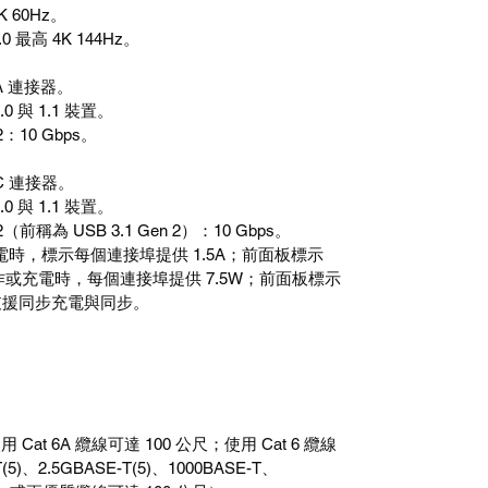
K 60Hz
。
.0
最高
4K 144Hz
。
A
連接器。
.0
與
1.1
裝置。
2
：
10 Gbps
。
C
連接器。
.0
與
1.1
裝置。
2
（前稱為
USB 3.1 Gen 2
）：
10 Gbps
。
電時，標示每個連接埠提供
1.5A
；前面板標示
作或充電時，每個連接埠提供
7.5W
；前面板標示
支援同步充電與同步。
使用
Cat 6A
纜線可達
100
公尺；使用
Cat 6
纜線
(5)
、
2.5GBASE-T(5)
、
1000BASE-T
、