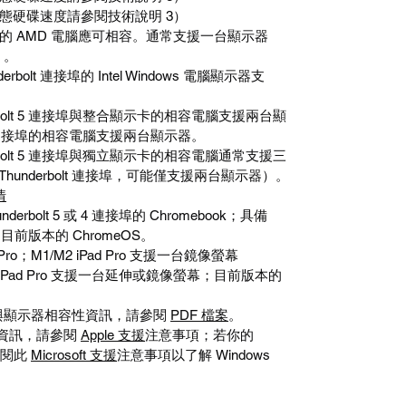
態硬碟速度請參閱技術說明
3
）
的
AMD
電腦應可相容。通常支援一台顯示器
）。
erbolt
連接埠的
Intel Windows
電腦顯示器支
olt 5
連接埠與整合顯示卡的相容電腦支援兩台顯
連接埠的相容電腦支援兩台顯示器。
olt 5
連接埠與獨立顯示卡的相容電腦通常支援三
Thunderbolt
連接埠，可能僅支援兩台顯示器）。
情
nderbolt 5
或
4
連接埠的
Chromebook
；具備
；目前版本的
ChromeOS
。
Pro
；
M1/M2 iPad Pro
支援一台鏡像螢幕
iPad Pro
支援一台延伸或鏡像螢幕；目前版本的
與顯示器相容性資訊，請參閱
PDF
檔案
。
資訊，請參閱
Apple
支援
注意事項；若你的
閱此
Microsoft
支援
注意事項
以了解
Windows