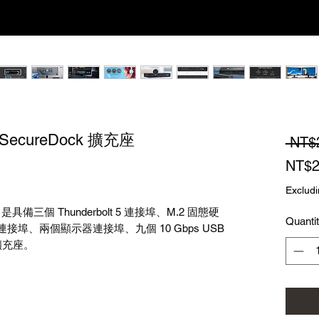
 5 SecureDock 擴充座
 NT$
NT$2
Excludi
k
是具備三個
Thunderbolt 5
連接埠、
M.2
固態硬
Quanti
連接埠、兩個顯示器連接埠、九個
10 Gbps USB
擴充座。