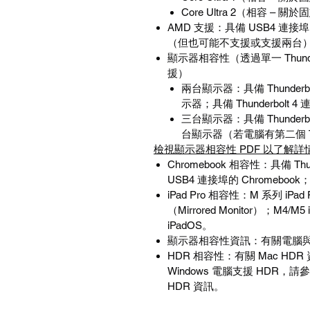
Core Ultra 2
（相容
–
關於固
AMD
支援
：具備
USB4
連接埠
（但也可能不支援或支援兩台
顯示器相容性（透過單一
Thund
援）
兩台顯示器：具備
Thunderb
示器；具備
Thunderbolt 4
三台顯示器：具備
Thunderb
台顯示器（若電腦有第二個
檢視顯示器相容性
PDF
以了解詳
Chromebook
相容性
：具備
Thu
USB4
連接埠的
Chromebook
iPad Pro
相容性
：
M
系列
iPad 
（
Mirrored Monitor
）；
M4/M5 
iPadOS
。
顯示器相容性資訊
：有關電腦
HDR
相容性
：有關
Mac HDR
Windows
電腦支援
HDR
，請參
HDR
資訊。