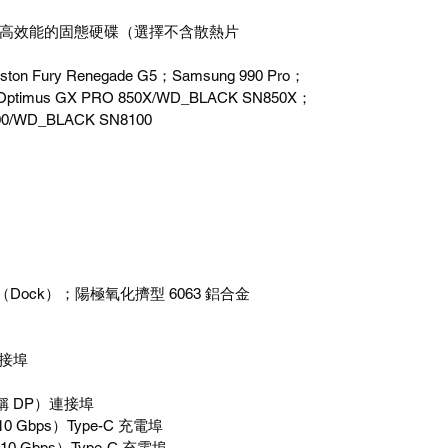
高效能的固態硬碟（選擇不含散熱片
gston Fury Renegade G5
；
Samsung 990 Pro
；
 Optimus GX PRO 850X/WD_BLACK SN850X
；
100/WD_BLACK SN8100
（
Dock
）；陽極氧化擠型
6063
鋁合金
接埠
稱
DP
）連接埠
10 Gbps
）
Type-C
充電埠
10 Gbps
）
Type-C
充電埠