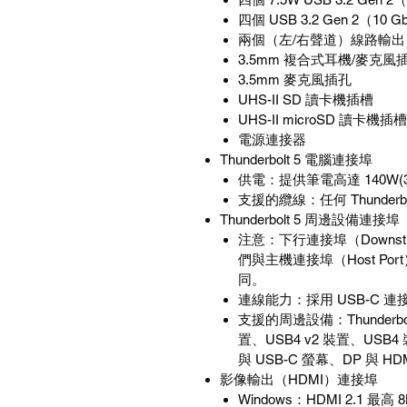
四個
USB 3.2 Gen 2
（
10 G
兩個（左
/
右聲道）線路輸出
3.5mm
複合式耳機
/
麥克風
3.5mm
麥克風插孔
UHS-II SD
讀卡機插槽
UHS-II microSD
讀卡機插槽
電源連接器
Thunderbolt 5
電腦連接埠
供電：提供筆電高達
140W(
支援的纜線：任何
Thunderb
Thunderbolt 5
周邊設備連接埠
注意：下行連接埠（
Downst
們與主機連接埠（
Host Port
同。
連線能力：採用
USB-C
連
支援的周邊設備：
Thunderbo
置、
USB4 v2
裝置、
USB4
與
USB-C
螢幕、
DP
與
HD
影像輸出（
HDMI
）連接埠
Windows
：
HDMI 2.1
最高
8