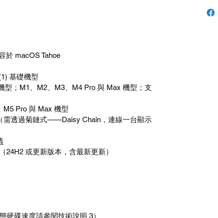
容於
macOS Tahoe
(1)
基礎機型
機型；
M1
、
M2
、
M3
、
M4 Pro
與
Max
機型；支
；
M5 Pro
與
Max
機型
（需透過菊鏈式
——Daisy Chain
，連線一台顯示
情
（
24H2
或更新版本，含最新更新）
態硬碟速度請參閱技術說明
3
）