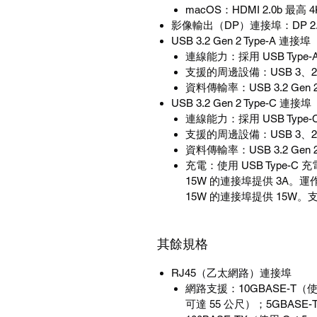
macOS
：
HDMI 2.0b
最高
4
影像輸出（
DP
）連接埠
：
DP 2
USB 3.2 Gen 2 Type-A
連接埠
連線能力：採用
USB Type-
支援的周邊設備：
USB 3
、
2
資料傳輸率：
USB 3.2 Gen 
USB 3.2 Gen 2 Type-C
連接埠
連線能力：採用
USB Type-
支援的周邊設備：
USB 3
、
2
資料傳輸率：
USB 3.2 Gen 
充電：使用
USB Type-C
充
15W
的連接埠提供
3A
。運
15W
的連接埠提供
15W
。
其餘規格
RJ45
（乙太網路）連接埠
網路支援：
10GBASE-T
（
可達
55
公尺）；
5GBASE-T