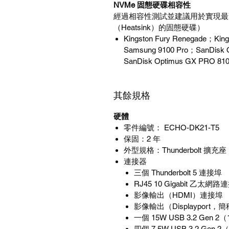
NVMe
固態硬碟相容性
經過相容性測試並建議用於實現最
（
Heatsink
）的固態硬碟）
Kingston Fury Renegade
；
Kin
Samsung 9100 Pro
；
SanDisk
SanDisk Optimus GX PRO 8
其餘規格
硬體
零件編號
：
ECHO-DK21-T5
保固
：
2
年
外型規格
：
Thunderbolt
擴充座
連接器
三個
Thunderbolt 5
連接埠
RJ45 10 Gigabit
乙太網路連
影像輸出（
HDMI
）連接埠
影像輸出（
Displayport
，簡
一個
15W USB 3.2 Gen 2
（
四個
7.5W USB 3.2 Gen 2
（