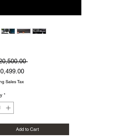
Regular
20,500.00 
Sale
Price
0,499.00
Price
ng Sales Tax
ty
*
Add to Cart