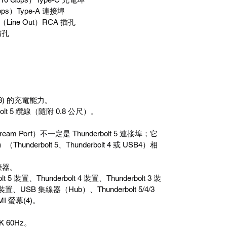
bps
）
Type-A
連接埠
（
Line Out
）
RCA
插孔
插孔
3)
的充電能力。
olt 5
纜線（隨附
0.8
公尺）。
ream Port
）不一定是
Thunderbolt 5
連接埠；它
）（
Thunderbolt 5
、
Thunderbolt 4
或
USB4
）相
接器。
lt 5
裝置、
Thunderbolt 4
裝置、
Thunderbolt 3
裝
裝置、
USB
集線器（
Hub
）、
Thunderbolt 5/4/3
MI
螢幕
(4)
。
K 60Hz
。