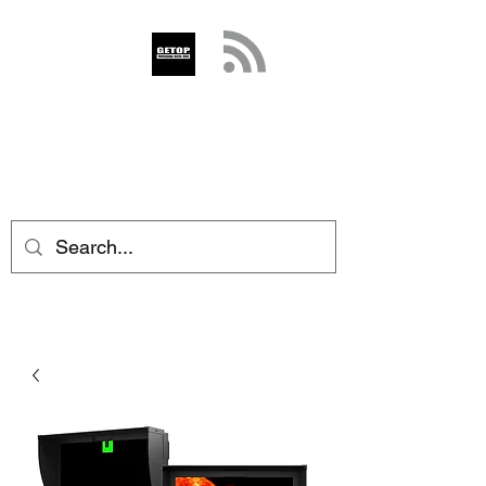
GETOP
info@getop.com
02 7720 9899