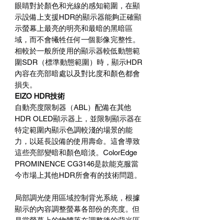
眼睛對於顏色和光線的感知範圍，在顯
示設備上支援HDR的顯示器能夠正確顯
示螢幕上最亮的明亮和最暗的黑暗區
域，而不會犧牲任何一個影像完整性。
相較於一般所使用的顯示器較低動態範
圍SDR（標準動態範圍）時，顯示HDR
內容在亮部暗處以及對比度和顏色都會
損失。
EIZO HDR技術
自動亮度限制器（ABL）配備在其他
HDR OLED顯示器上，並限制顯示器在
特定範圍內顯示色調較淺的場景的能
力，以延長設備的使用壽命。這會導致
這些亮部變暗和顏色暗淡。ColorEdge
PROMINENCE CG3146是款能克服當
今市場上其他HDR所會有的技術問題。
局部調光使用區域控制背光系統，根據
顯示的內容調整螢幕各部份的亮度。但