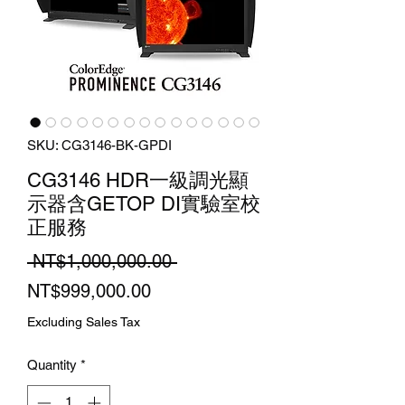
SKU: CG3146-BK-GPDI
CG3146 HDR一級調光顯
示器含GETOP DI實驗室校
正服務
Regular
 NT$1,000,000.00 
Sale
Price
NT$999,000.00
Price
Excluding Sales Tax
Quantity
*