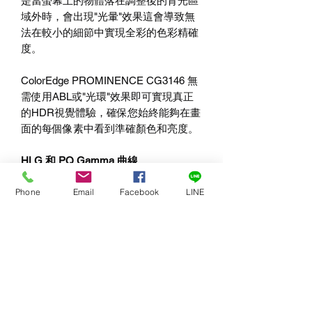
是當螢幕上的物體落在調整後的背光區
域外時，會出現"光暈"效果這會導致無
法在較小的細節中實現全彩的色彩精確
度。
ColorEdge PROMINENCE CG3146 無
需使用ABL或"光環"效果即可實現真正
的HDR視覺體驗，確保您始終能夠在畫
面的每個像素中看到準確顏色和亮度。
HLG 和 PQ Gamma 曲線
採用兩種伽瑪曲線用於HDR影片 - 混合
Phone
Email
Facebook
LINE
Gamma的（HLG）和感知化（PQ）曲
線。HLG支援相容一般的SDR顯示器，
適用於實況的電視廣播。而PQ曲線則
是在色彩和光方面接近人類的視覺，非
常適合電影，串流媒體和其他影片內
容。國際電信聯盟（ITU）將這兩種
Gamma曲線標準化為ITU-R BT.2100。
此外電影和電視工程協會（SMPTE）