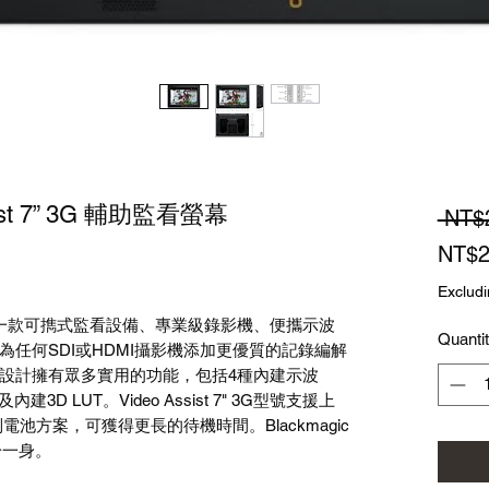
ssist 7” 3G 輔助監看螢幕
 NT$
NT$2
Excludi
st 5" 3G是一款可擕式監看設備、專業級錄影機、便攜示波
Quanti
任何SDI或HDMI攝影機添加更優質的記錄編解
設計擁有眾多實用的功能，包括4種內建示波
3D LUT。Video Assist 7" 3G型號支援上
列電池方案，可獲得更長的待機時間。Blackmagic
品於一身。