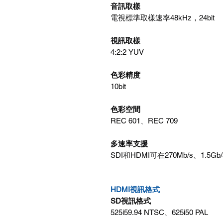
音訊取樣
電視標準取樣速率48kHz，24bit
視訊取樣
4:2:2 YUV
色彩精度
10bit
色彩空間
REC 601、REC 709
多速率支援
SDI和HDMI可在270Mb/s、1.5G
HDMI視訊格式
SD視訊格式
525i59.94 NTSC、625i50 PAL