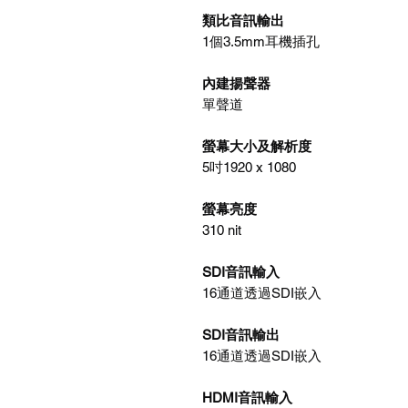
類比音訊輸出
1個3.5mm耳機插孔
內建揚聲器
單聲道
螢幕大小及解析度
5吋1920 x 1080
螢幕亮度
310 nit
SDI音訊輸入
16通道透過SDI嵌入
SDI音訊輸出
16通道透過SDI嵌入
HDMI音訊輸入