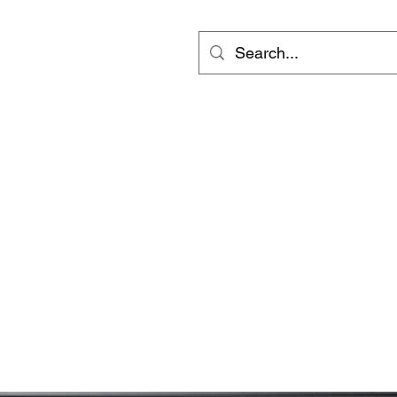
ts
Video
Services
Groups
更多
inf