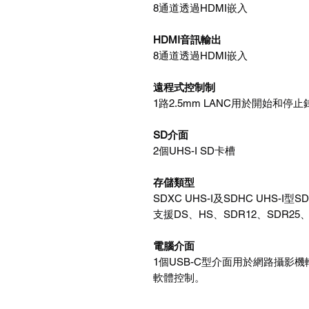
8通道透過HDMI嵌入
HDMI音訊輸出
8通道透過HDMI嵌入
遠程式控制制
1路2.5mm LANC用於開始和停
SD介面
2個UHS-I SD卡槽
存儲類型
SDXC UHS-I及SDHC UHS-I型S
支援DS、HS、SDR12、SDR25、D
電腦介面
1個USB-C型介面用於網路攝影機輸出、初
軟體控制。