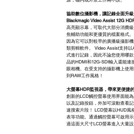
協助數位攝影機，讓記錄全面升級
Blackmagic Video Assist 12G HD
高亮顯示幕，可取代大部分消費級
焦輔助功能和更優質的檔案格式。 Vi
因為它可以對較早的廣播級攝影機
類剪輯軟件。 Video Assist支持以Ap
式進行記錄，因此不論您使用哪款
品的HDMI和12G-SDI輸入
眼相機。在受支持的攝影機上使用時，
到RAW工作風格！
大螢幕HDR監視器，帶來更便捷
創新的LCD觸控螢幕使用界面能
以及記錄按鈕，外加可滾動查看記
速搜索片段！ LCD螢幕以HUD
表等功能。通過觸控螢幕可啟用示
過這面大尺寸LCD螢幕進入大量設