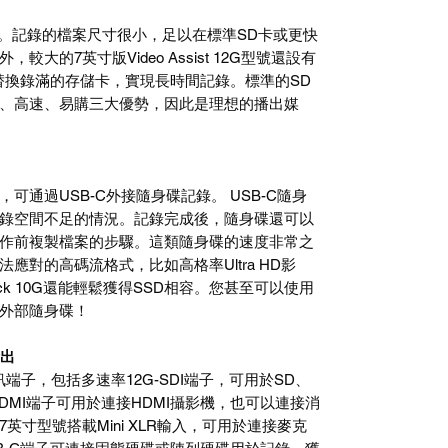
的SD卡。記錄的檔案尺寸很小，足以在標準SD卡或更快
較大的7英寸版Video Assist 12G型號還設有
替換錄滿的存儲卡，實現長時間記錄。標準的SD
便攜、高速、易購三大優勢，因此是理想的播出媒
可通過USB-C外接隨身碟記錄。 USB-C隨身
錄空間不足的情況。記錄完成後，隨身碟還可以
作前複製檔案的步驟。這類隨身碟的速度非常之
應對的高碼流格式，比如高格率Ultra HD影
tiDock 10G還能輕鬆獲得SSD相容。您甚至可以使用
外部隨身碟！
輸出
視音訊端子，包括多速率12G-SDI端子，可用於SD、
內建HDMI端子可用於連接HDMI攝影機，也可以連接消
英寸型號搭載Mini XLR輸入，可用於連接麥克