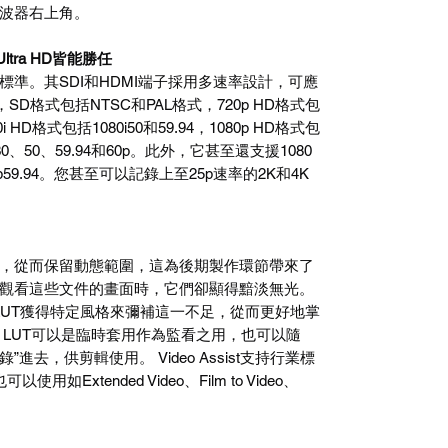
波器右上角。
ltra HD皆能勝任
準。其SDI和HDMI端子採用多速率設計，可應
中，SD格式包括NTSC和PAL格式，720p HD格式包
i HD格式包括1080i50和59.94，1080p HD格式包
7、30、50、59.94和60p。此外，它甚至還支援1080
60p59.94。您甚至可以記錄上至25p速率的2K和4K
！
，從而保留動態範圍，這為後期製作環節帶來了
觀看這些文件的畫面時，它們卻顯得黯淡無光。
LUT獲得特定風格來彌補這一不足，從而更好地掌
 LUT可以是臨時套用作為監看之用，也可以隨
燒錄”進去，供剪輯使用。 Video Assist支持行業標
用如Extended Video、Film to Video、