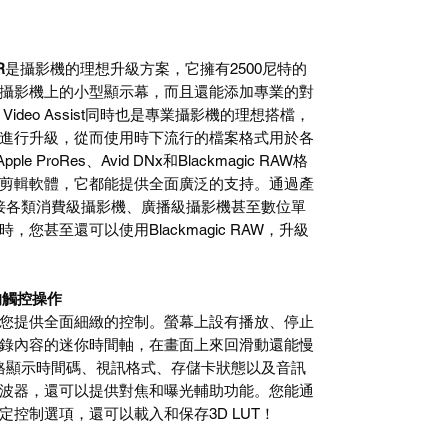
R
是攝影機的理想升級方案，它擁有2500尼特的
攝影機上的小型顯示幕，而且還能添加專業的對
deo Assist同時也是專業攝影機的理想搭檔，
進行升級，從而使用時下流行的檔案格式用於各
ple ProRes、Avid DNx和Blackmagic RAW格
剪輯軟體，它都能提供全面廣泛的支持。通過產
還能連接各類消費級攝影機、廣播級攝影機甚至數位單
您甚至還可以使用Blackmagic RAW，升級
的觸控操作
為您提供全面細緻的控制。螢幕上設有播放、停止
錄內容的迷你時間軸，在畫面上來回滑動還能慢
風格顯示時間碼、視訊格式、存儲卡狀態以及音訊
波器，還可以提供對焦和曝光輔助功能。您能通
定控制選項，還可以載入和保存3D LUT！