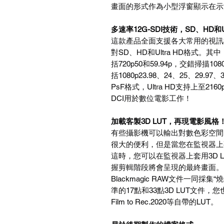
畫面的形式作為小型浮窗顯示在示
多速率12G-SDI技術，SD、HD和U
這款產品全面支援各大常用的視訊標
對SD、HD和Ultra HD格式。其
括720p50和59.94p，交錯掃描1080
括1080p23.98、24、25、29.9
PsF格式，Ultra HD支持上至21
DCI用於數位電影工作！
加載客製3D LUT，再現電影風格
有些攝影機可以輸出對數色彩空間
很大的便利，但是當您在監視器上
這時，您可以在監視器上套用3D 
握剪輯階段將會呈現的最終畫面。
Blackmagic RAW文件一同採集“
準的17點和33點3D LUT文件，您也可以使
Film to Rec.2020等自帶的LUT。