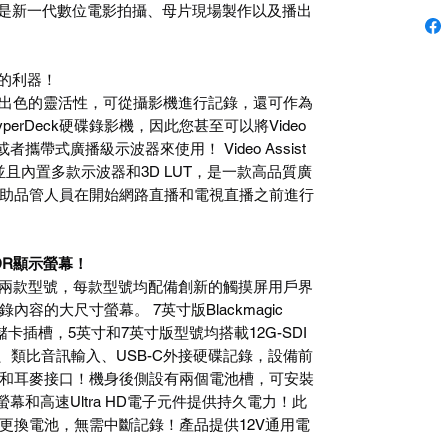
，是新一代數位電影拍攝、母片現場製作以及播出
看的利器！
ist 12G有著出色的靈活性，可從攝影機進行記錄，還可作為
erDeck硬碟錄影機，因此您甚至可以將Video
者攜帶式廣播級示波器來使用！ Video Assist
，並且內置多款示波器和3D LUT，是一款高品質廣
助品管人員在開始網路直播和電視直播之前進行
HDR顯示螢幕！
ist 12G設有兩款型號，每款型號均配備創新的觸摸屏用戶界
容的大尺寸螢幕。 7英寸版Blackmagic
兩個存儲卡插槽，5英寸和7英寸版型號均搭載12G-SDI
HD、類比音訊輸入、USB-C外接硬碟記錄，設備前
和耳麥接口！機身後側設有兩個電池槽，可安裝
幕和高速Ultra HD電子元件提供持久電力！此
更換電池，無需中斷記錄！產品提供12V通用電