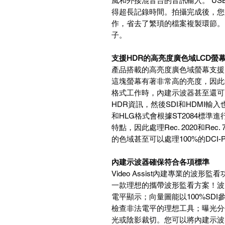
風和外接混音台的音訊輸入。 US
得超長記錄時間。拍攝完成後，您
作，省去了繁瑣的檔案複製環節。 Vid
子。
支援HDR的高亮度廣色域LCD螢
產品搭載的高亮度廣色域螢幕支援
這塊螢幕有著非常高的亮度，因此
格式工作時，內建示波器甚至還可
HDR資訊，然後SDI和HDMI輸
和HLG格式會根據ST2084標
特點，因此處理Rec. 2020和Rec. 
的色域甚至可以處理100%的DCI-
內建示波器確保符合各項標準
Video Assist內建專業的
一款理想的攜帶波形監看方案！波
電平顯示；向量圖能以100%SD
檢查非法電平的理想工具；曝光分
光或陰影裁切。您可以將內建示波