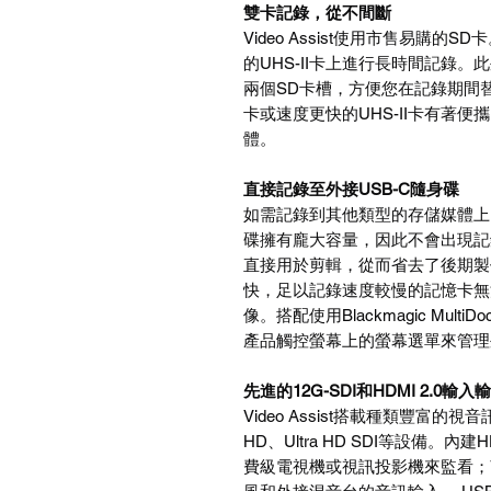
雙卡記錄，從不間斷
Video Assist使用市售易購
的UHS-II卡上進行長時間記錄。此外，
兩個SD卡槽，方便您在記錄期間
卡或速度更快的UHS-II卡有著
體。
直接記錄至外接USB-C隨身碟
如需記錄到其他類型的存儲媒體上，
碟擁有龐大容量，因此不會出現記
直接用於剪輯，從而省去了後期製
快，足以記錄速度較慢的記憶卡無法
像。搭配使用Blackmagic Mul
產品觸控螢幕上的螢幕選單來管理
先進的12G-SDI和HDMI 2.0輸入
Video Assist搭載種類豐富的
HD、Ultra HD SDI等設備。
費級電視機或視訊投影機來監看；7