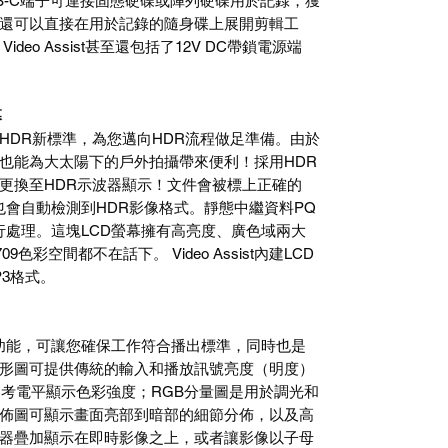
B-C端子可連接固態硬碟或陣列硬碟用於記錄，獲
還可以直接在用於記錄的隨身碟上展開剪輯工
eo Assist甚至還包括了12V DC帶鎖電源端
幕
HDR新標準，為您邁向HDR流程做足準備。由於
也能為大太陽下的戶外拍攝帶來便利！採用HDR
更換至HDR示波器顯示！文件會被標上正確的
入也會自動檢測到HDR影像格式。靜態中繼資料PQ
準進行處理。這塊LCD螢幕擁有高亮度、廣色域兩大
709色彩空間都不在話下。 Video Assist內建LCD
P3格式。
波形監看功能，可讓您確保工作符合播出標準，同時也是
形圖可提供傳統的輸入和播放訊號亮度（明度）
I參考電平顯示色彩強度；RGB分量圖是用於調光和
佈圖可顯示畫面亮部到暗部的細節分佈，以及高
器疊加顯示在即時影像之上，或者讓影像以子母