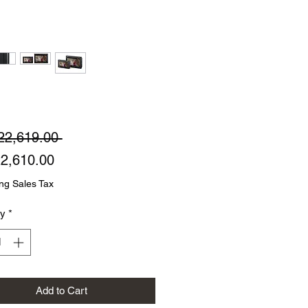
Regular
22,619.00 
Sale
Price
2,610.00
Price
ng Sales Tax
ty
*
Add to Cart