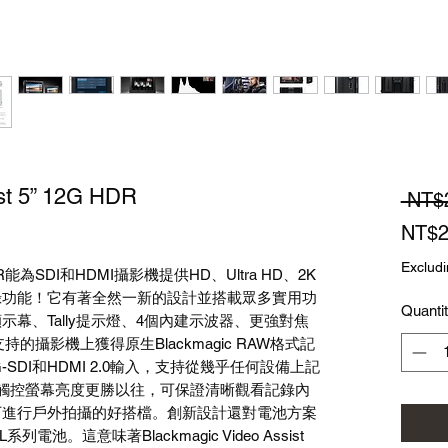
st 5” 12G HDR
 NT$
NT$2
Excludi
2G HDR能為SDI和HDMI攝影機提供HD、Ultra HD、2K
記錄功能！它有著全然一新的設計並搭載眾多實用功
Quanti
示幕、Tally提示燈、4個內建示波器、更強對焦
持的攝影機上獲得原生Blackmagic RAW格式記
-SDI和HDMI 2.0輸入，支持從幾乎任何設備上記
式。觸控螢幕亮度更勝以往，可保證清晰觀看記錄內
下進行戶外拍攝的好搭檔。創新設計還對電池方案
。這意味著Blackmagic Video Assist