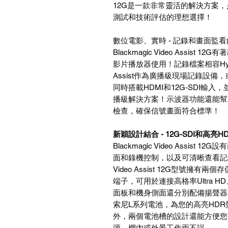
12G是一款非常靈活的解決方案
測試和技術評估的理想選擇！
數位電影、實時 - 記錄和畫面監
Blackmagic Video Ass
影片播放器使用！記錄檔案相容Hyp
Assist作為廣播級現場記錄設備，或
同時搭載HDMI和12G-SDI輸入
播級解決方案！示波器功能還能幫
檢查，確保信號畫面符合標準！
新穎設計結合 - 12G-SDI和高亮
Blackmagic Video Ass
面和錄機控制，以及可清晰查看記錄內
Video Assist 12G型號擁有
端子，可用於連接高格率Ultra 
面板和機身側面還分別配備揚聲器
索尼L系列電池，為您的高亮HDR螢
外，兩個電池槽的設計還能方便您
源，棚內或外景工作兩不誤。