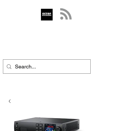
GETOP
info@getop.com
02 7720 9899