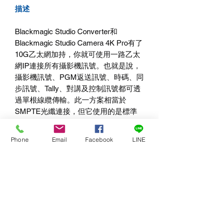
描述
Blackmagic Studio Converter和
Blackmagic Studio Camera 4K Pro有了
10G乙太網加持，你就可使用一路乙太
網IP連接所有攝影機訊號。也就是說，
攝影機訊號、PGM返送訊號、時碼、同
步訊號、Tally、對講及控制訊號都可透
過單根線纜傳輸。此一方案相當於
SMPTE光纖連接，但它使用的是標準
10G銅纜乙太網線，因此成本更低。到
了副控室一端，可使用Blackmagic
Phone
Email
Facebook
LINE
Studio Converter對所有視訊、音訊及
對講連接進行分離。而且，它也包含龐
大的電源供應，可透過乙太網線為攝影
機供電，因此無需在攝影機附近安裝電
源設備。
詳細產品介紹：
https://reurl.cc/XL4QLg