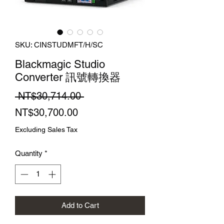
SKU: CINSTUDMFT/H/SC
Blackmagic Studio
Converter 訊號轉換器
Regular
 NT$30,714.00 
Sale
Price
NT$30,700.00
Price
Excluding Sales Tax
Quantity
*
Add to Cart