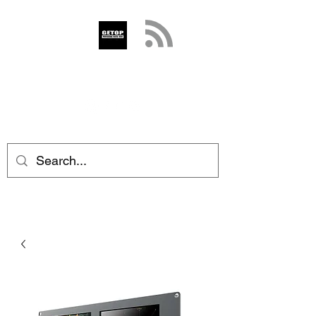
GETOP
info@getop.com
02 7720 9899