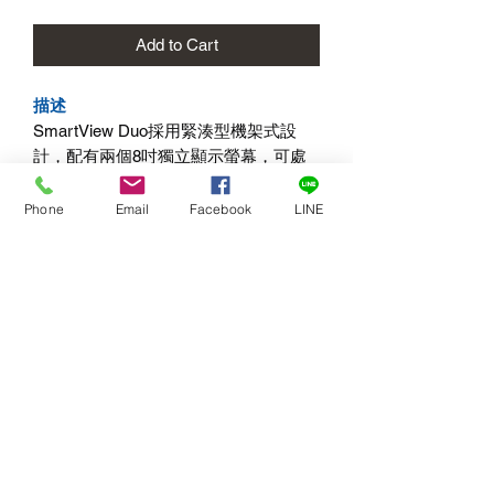
Add to Cart
描述
SmartView Duo採用緊湊型機架式設
計，配有兩個8吋獨立顯示螢幕，可處
理SD、HD及3Gb/s SDI視訊格式。本
產品非常適合後期製作、廣播及現場監
Phone
Email
Facebook
LINE
看。所有螢幕可經由乙太網進行調節，
設定便捷。有了SmartView Duo，你可
在任何場所安裝SDI監看。
詳細產品介紹：
https://bit.ly/3qxlG8I
訂閱