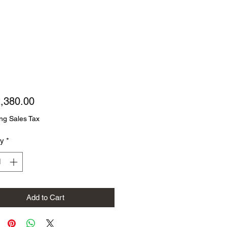
Price
,380.00
ng Sales Tax
ty
*
Add to Cart