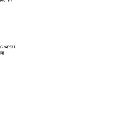
40° F）
 3G wPSU
插頭