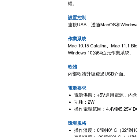
權。
設置控制
連接USB，透過MacOS和Wind
作業系統
Mac 10.15 Catalina、Mac 11.
Windows 10的64位元作業系統。
軟體
內部軟體升級透過USB介面。
電源要求
電源供應：+5V通用電源，內
功耗：2W
操作電壓範圍：4.4V到5.25V D
環境規格
操作溫度：0°到40° C（32°到10