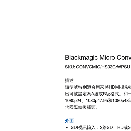
Blackmagic Micro Con
SKU: CONVCMIC/HS03G/WPSU
描述
該型號特別適合用來將HDMI攝影機
出可被設定為A級或B級格式。和
1080p24、1080p47.95和10
含國際轉換插頭。
介面
SDI視訊輸入：2路SD、HD或3